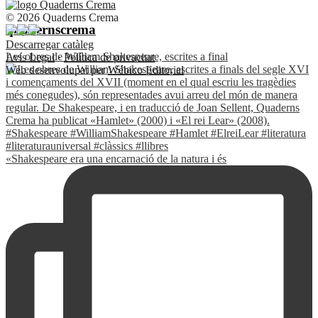
© 2026 Quaderns Crema
quadernscrema
Descarregar catàleg
Les obres de William Shakespeare, escrites a final
Avís Legal
·
Política de privacitat
Web desenvolupat per
Wébico Editorial
«Shakespeare era una encarnació de la natura i és