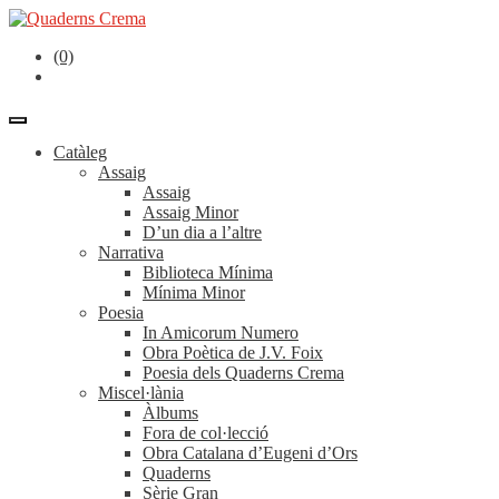
(0)
Catàleg
Assaig
Assaig
Assaig Minor
D’un dia a l’altre
Narrativa
Biblioteca Mínima
Mínima Minor
Poesia
In Amicorum Numero
Obra Poètica de J.V. Foix
Poesia dels Quaderns Crema
Miscel·lània
Àlbums
Fora de col·lecció
Obra Catalana d’Eugeni d’Ors
Quaderns
Sèrie Gran