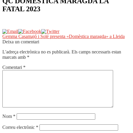
QC DOMESTICA MARAGDA LA
FATAL 2023
Navegació
Entrada
Gemma Casamajó i Solé presenta «Domèstica maragda» a Lleida
anterior:
Deixa un comentari
d'entrades
L'adreça electrònica no es publicarà.
Els camps necessaris estan
marcats amb
*
Comentari
*
Nom
*
Correu electrònic
*