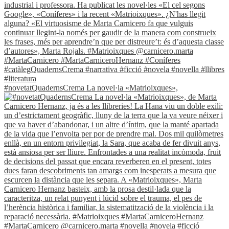
#novetatQuadernsCrema La novel·la «Matrioixques»,