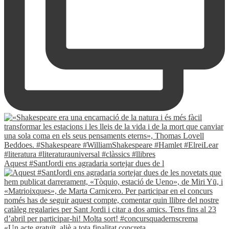
Aquest #SantJordi ens agradaria sortejar dues de l
«Un acte gratuït, aliè a tota finalitat concreta.