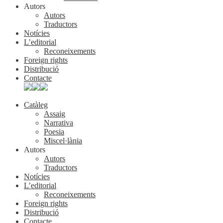
Autors
Autors
Traductors
Notícies
L’editorial
Reconeixements
Foreign rights
Distribució
Contacte
Catàleg
Assaig
Narrativa
Poesia
Miscel·lània
Autors
Autors
Traductors
Notícies
L’editorial
Reconeixements
Foreign rights
Distribució
Contacte