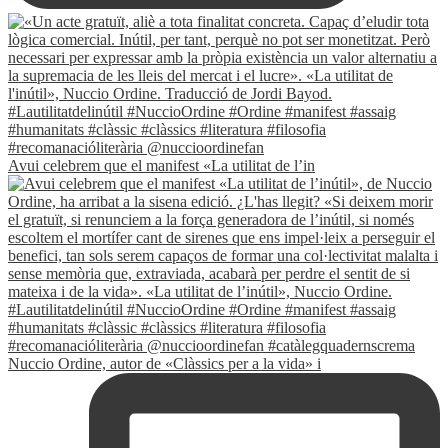
Avui celebrem que el manifest «La utilitat de l’in
Nuccio Ordine, autor de «Clàssics per a la vida» i