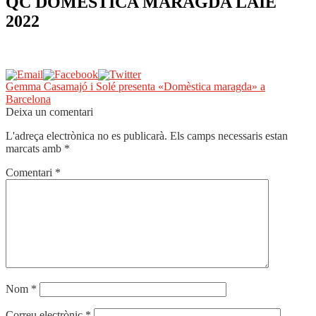
QC DOMESTICA MARAGDA LAIE
2022
Navegació
Entrada
Gemma Casamajó i Solé presenta «Domèstica maragda» a
anterior:
Barcelona
d'entrades
Deixa un comentari
L'adreça electrònica no es publicarà.
Els camps necessaris estan
marcats amb
*
Comentari
*
Nom
*
Correu electrònic
*