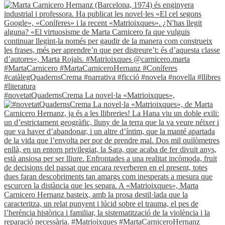
#novetatQuadernsCrema La novel·la «Matrioixques»,