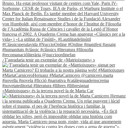
¿T'agradaria tenir un exemplar de «Matrioixques» s
«Matrioixques» és la tercera novel·la de Marta Car