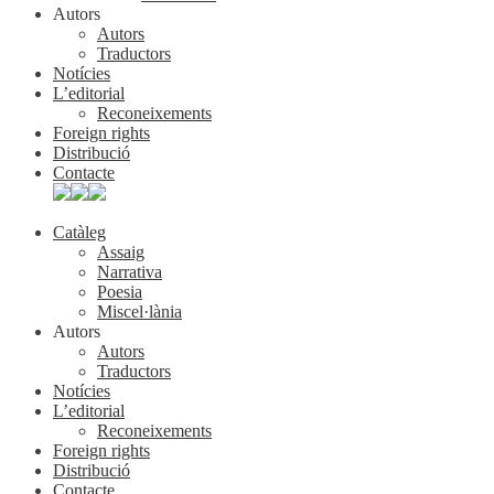
Autors
Autors
Traductors
Notícies
L’editorial
Reconeixements
Foreign rights
Distribució
Contacte
Catàleg
Assaig
Narrativa
Poesia
Miscel·lània
Autors
Autors
Traductors
Notícies
L’editorial
Reconeixements
Foreign rights
Distribució
Contacte