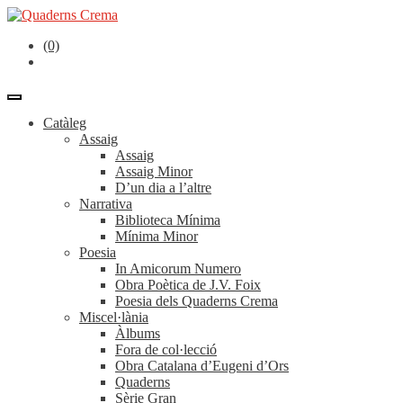
(0)
Catàleg
Assaig
Assaig
Assaig Minor
D’un dia a l’altre
Narrativa
Biblioteca Mínima
Mínima Minor
Poesia
In Amicorum Numero
Obra Poètica de J.V. Foix
Poesia dels Quaderns Crema
Miscel·lània
Àlbums
Fora de col·lecció
Obra Catalana d’Eugeni d’Ors
Quaderns
Sèrie Gran