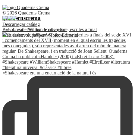
© 2026 Quaderns Crema
quadernscrema
Descarregar catàleg
Les obres de William Shakespeare, escrites a final
Avís Legal
·
Política de privacitat
Web desenvolupat per
Wébico Editorial
«Shakespeare era una encarnació de la natura i és