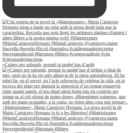
«Cuines per subsistir, perquè tu també has d’arrib