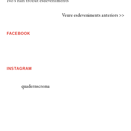
No s'han trobat esdeveniments
Veure esdeveniments anteriors >>
FACEBOOK
INSTAGRAM
quadernscrema