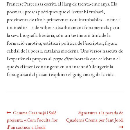
CERCAR
Francesc Parcerisas escrita al llarg de trenta-cinc anys. Els
poemes i proses poètiques que el lector hi trobarà,
WISHLIST
provinents de títols primerencs avui introbables—o fins i
tot inèdits—i de volums absolutament fonamentals per a
la seva biografia literària, són un testimoni únic de la
formació emotiva, estètica i política de l’escriptor, figura
cabdal de la poesia catalana moderna. Uns versos nascuts de
l’experiència propers al
carpe diem
horacià que celebren el
que és efímer i contingent en un intent d’alleugerir la
feixuguesa del passat i explorar el goig amarg de la vida.
Navegació
Entrada
Pròxima
Gemma Casamajó i Solé
Signatures a la parada de
anterior:
entrada:
presenta «Com l’oculta flor
Quaderns Crema per Sant Jordi
d'entrades
d’un cactus» a Lleida