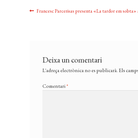
Navegació
Entrada
Francesc Parcerisas presenta «La tardor em sobta» 
anterior:
d'entrades
Deixa un comentari
L'adreça electrònica no es publicarà.
Els camps
Comentari
*