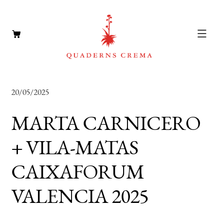
CATÀLEG
Expan
20/05/2025
el
AUTORS
Expan
menú
MARTA CARNICERO
el
NOTÍCIES
secun
menú
+ VILA-MATAS
L’EDITORIAL
secun
Expan
CAIXAFORUM
el
FOREIGN RIGHTS
menú
DISTRIBUCIÓ
VALENCIA 2025
secun
CONTACTE