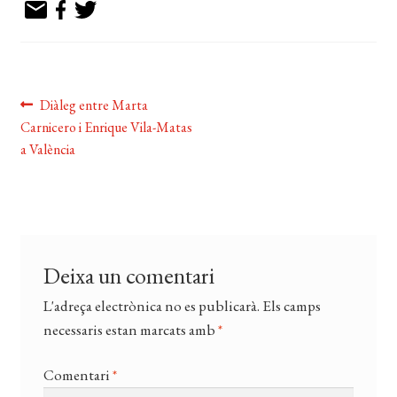
Navegació
Entrada
Diàleg entre Marta
anterior:
Carnicero i Enrique Vila-Matas
d'entrades
a València
Deixa un comentari
L'adreça electrònica no es publicarà.
Els camps
necessaris estan marcats amb
*
Comentari
*