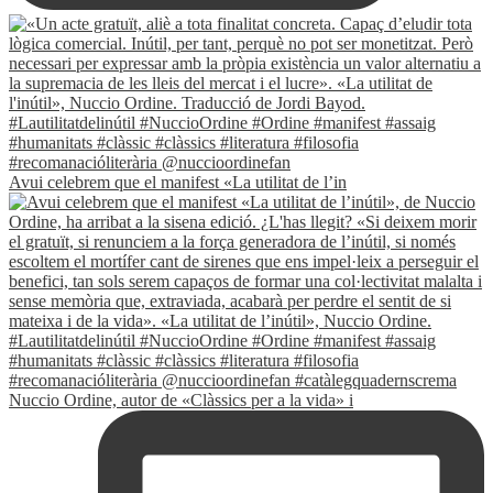
Avui celebrem que el manifest «La utilitat de l’in
Nuccio Ordine, autor de «Clàssics per a la vida» i