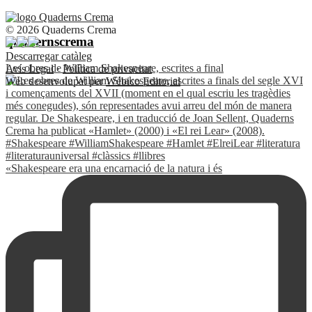
© 2026 Quaderns Crema
quadernscrema
Descarregar catàleg
Les obres de William Shakespeare, escrites a final
Avís Legal
·
Política de privacitat
Web desenvolupat per
Wébico Editorial
«Shakespeare era una encarnació de la natura i és