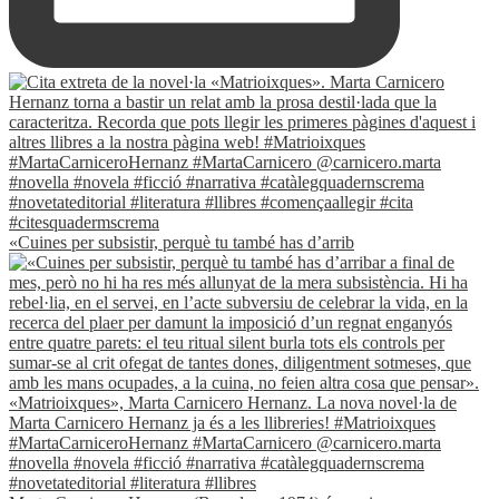
«Cuines per subsistir, perquè tu també has d’arrib