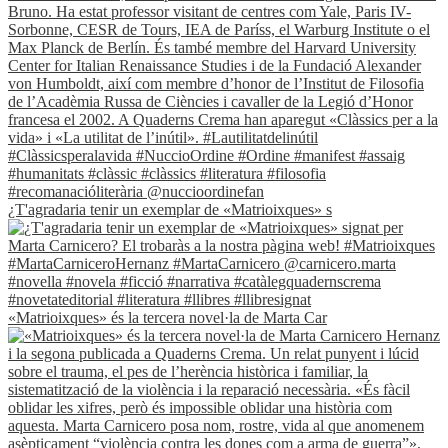
¿T'agradaria tenir un exemplar de «Matrioixques» s
«Matrioixques» és la tercera novel·la de Marta Car