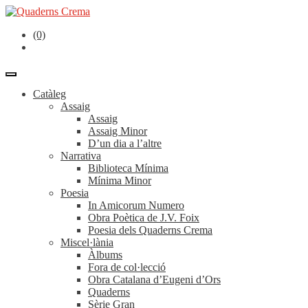
(0)
Catàleg
Assaig
Assaig
Assaig Minor
D’un dia a l’altre
Narrativa
Biblioteca Mínima
Mínima Minor
Poesia
In Amicorum Numero
Obra Poètica de J.V. Foix
Poesia dels Quaderns Crema
Miscel·lània
Àlbums
Fora de col·lecció
Obra Catalana d’Eugeni d’Ors
Quaderns
Sèrie Gran