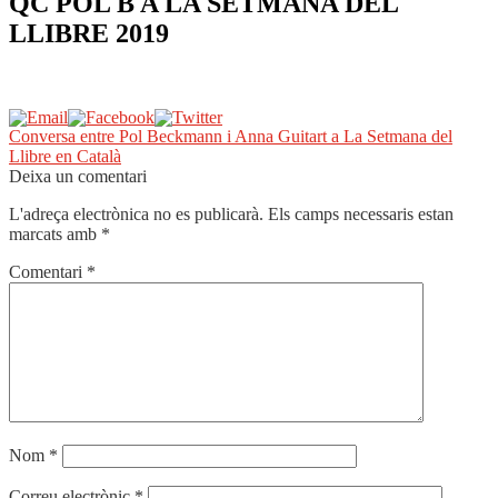
QC POL B A LA SETMANA DEL
LLIBRE 2019
Navegació
Entrada
Conversa entre Pol Beckmann i Anna Guitart a La Setmana del
anterior:
Llibre en Català
d'entrades
Deixa un comentari
L'adreça electrònica no es publicarà.
Els camps necessaris estan
marcats amb
*
Comentari
*
Nom
*
Correu electrònic
*