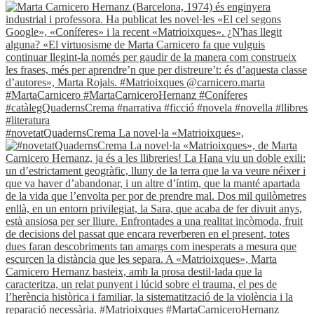
#novetatQuadernsCrema La novel·la «Matrioixques»,