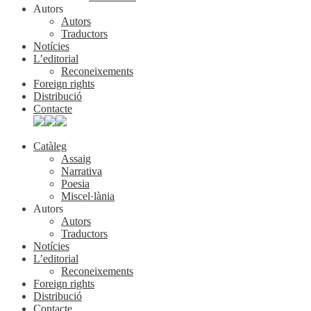
Autors
Autors
Traductors
Notícies
L’editorial
Reconeixements
Foreign rights
Distribució
Contacte
Catàleg
Assaig
Narrativa
Poesia
Miscel·lània
Autors
Autors
Traductors
Notícies
L’editorial
Reconeixements
Foreign rights
Distribució
Contacte