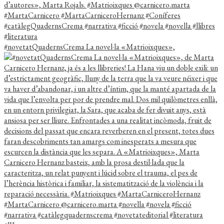
#novetatQuadernsCrema La novel·la «Matrioixques»,