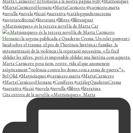
«Matrioixques» és la tercera novel·la de Marta Car
Cita extreta de la novel·la «Matrioixques». Marta