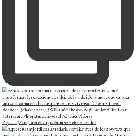
Aquest #SantJordi ens agradaria sortejar dues de l