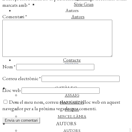
Sèrie Gran
marcats amb
*
Autors
Comentari
*
Autors
Traductors
Notícies
L’editorial
Reconeixements
Foreign rights
Distribució
Contacte
Nom
*
Correu electrònic
*
CATÀLEG
Lloc web
ASSAIG
Desa el meu nom, correu electrònic i lloc web en aquest
NARRATIVA
navegador per a la pròxima vegada que comenti.
POESIA
MISCEL·LÀNIA
AUTORS
AUTORS