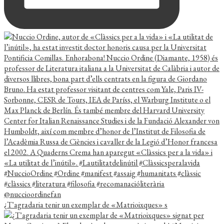
¿T'agradaria tenir un exemplar de «Matrioixques» s