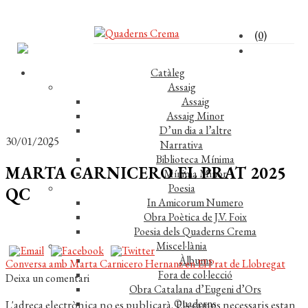
(0)
Catàleg
Assaig
Assaig
Assaig Minor
D’un dia a l’altre
30/01/2025
Narrativa
Biblioteca Mínima
MARTA CARNICERO EL PRAT 2025
Mínima Minor
Poesia
QC
In Amicorum Numero
Obra Poètica de J.V. Foix
Poesia dels Quaderns Crema
Miscel·lània
Àlbums
Navegació
Entrada
Conversa amb Marta Carnicero Hernanz en El Prat de Llobregat
Fora de col·lecció
anterior:
Deixa un comentari
d'entrades
Obra Catalana d’Eugeni d’Ors
Quaderns
L'adreça electrònica no es publicarà.
Els camps necessaris estan