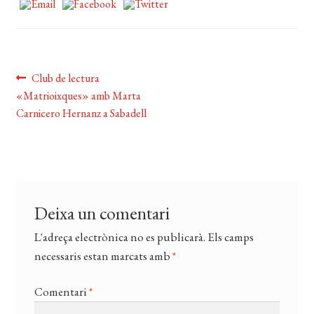
EL MEU COMPTE
CERCAR
Navegació
WISHLIST
Entrada
Club de lectura
anterior:
«Matrioixques» amb Marta
d'entrades
Carnicero Hernanz a Sabadell
Deixa un comentari
L'adreça electrònica no es publicarà.
Els camps
necessaris estan marcats amb
*
Comentari
*