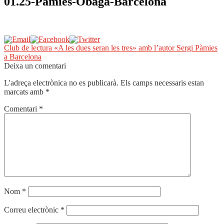
01.25-Pàmies-Obaga-Barcelona
Navegació
Entrada
Club de lectura «A les dues seran les tres» amb l’autor Sergi Pàmies
anterior:
a Barcelona
d'entrades
Deixa un comentari
L'adreça electrònica no es publicarà.
Els camps necessaris estan
marcats amb
*
Comentari
*
Nom
*
Correu electrònic
*