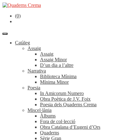
(0)
Catàleg
Assaig
Assaig
Assaig Minor
D’un dia a l’altre
Narrativa
Biblioteca Mínima
Mínima Minor
Poesia
In Amicorum Numero
Obra Poètica de J.V. Foix
Poesia dels Quaderns Crema
Miscel·lània
Àlbums
Fora de col·lecció
Obra Catalana d’Eugeni d’Ors
Quaderns
Sèrie Gran