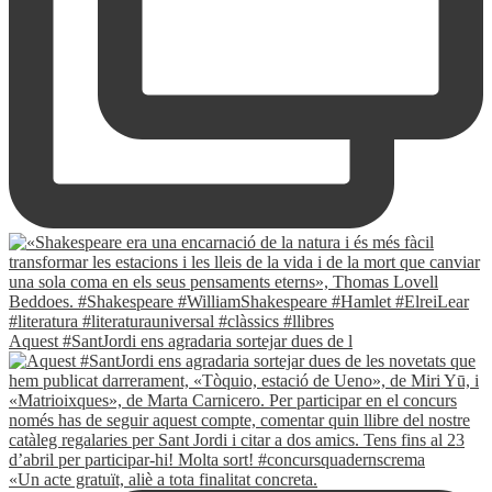
Aquest #SantJordi ens agradaria sortejar dues de l
«Un acte gratuït, aliè a tota finalitat concreta.