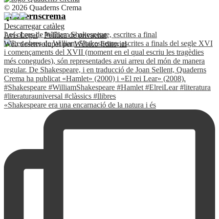
© 2026 Quaderns Crema
quadernscrema
Descarregar catàleg
Les obres de William Shakespeare, escrites a final
Avís Legal
·
Política de privacitat
Web desenvolupat per
Wébico Editorial
«Shakespeare era una encarnació de la natura i és