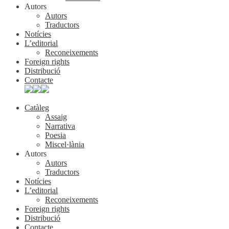
Autors
Autors
Traductors
Notícies
L’editorial
Reconeixements
Foreign rights
Distribució
Contacte
Catàleg
Assaig
Narrativa
Poesia
Miscel·lània
Autors
Autors
Traductors
Notícies
L’editorial
Reconeixements
Foreign rights
Distribució
Contacte