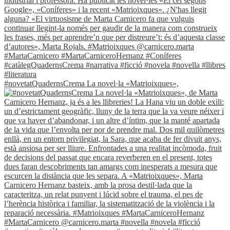
#novetatQuadernsCrema La novel·la «Matrioixques»,