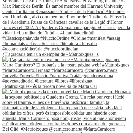
¿T'agradaria tenir un exemplar de «Matrioixques» s
«Matrioixques» és la tercera novel·la de Marta Car