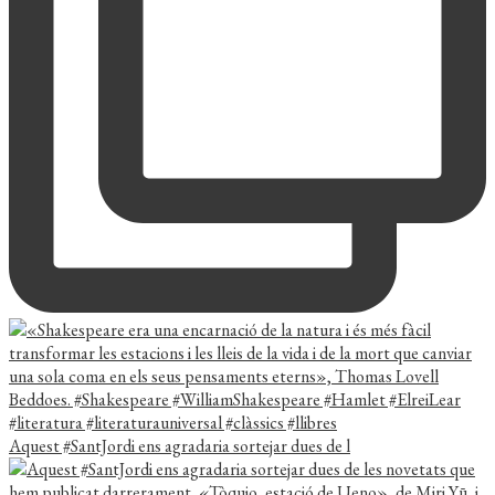
Aquest #SantJordi ens agradaria sortejar dues de l