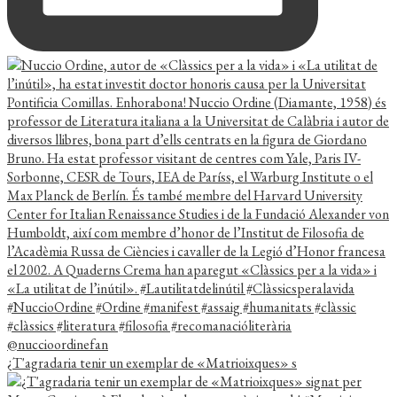
¿T'agradaria tenir un exemplar de «Matrioixques» s