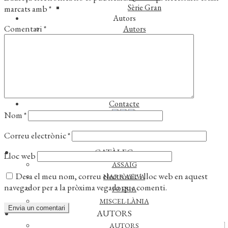
Sèrie Gran
marcats amb
*
Autors
Comentari
*
Autors
Traductors
Notícies
L’editorial
Reconeixements
Foreign rights
Distribució
Contacte
Nom
*
Correu electrònic
*
CATÀLEG
Lloc web
ASSAIG
Desa el meu nom, correu electrònic i lloc web en aquest
NARRATIVA
navegador per a la pròxima vegada que comenti.
POESIA
MISCEL·LÀNIA
AUTORS
AUTORS