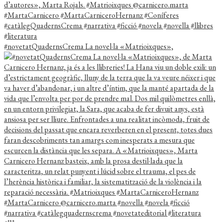
#novetatQuadernsCrema La novel·la «Matrioixques»,