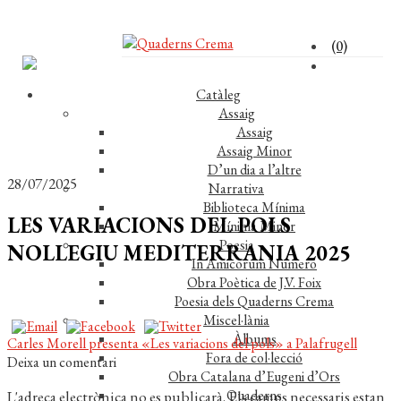
(0)
Catàleg
Assaig
Assaig
Assaig Minor
D’un dia a l’altre
28/07/2025
Narrativa
Biblioteca Mínima
LES VARIACIONS DEL POLS
Mínima Minor
Poesia
NOLLEGIU MEDITERRANIA 2025
In Amicorum Numero
Obra Poètica de J.V. Foix
Poesia dels Quaderns Crema
Miscel·lània
Àlbums
Navegació
Entrada
Carles Morell presenta «Les variacions del pols» a Palafrugell
Fora de col·lecció
anterior:
Deixa un comentari
d'entrades
Obra Catalana d’Eugeni d’Ors
Quaderns
L'adreça electrònica no es publicarà.
Els camps necessaris estan