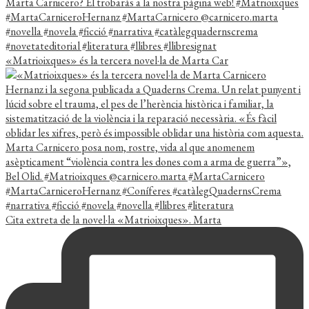
«Matrioixques» és la tercera novel·la de Marta Car
Cita extreta de la novel·la «Matrioixques». Marta