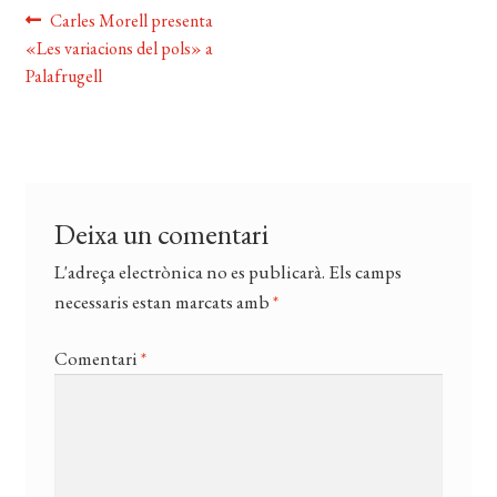
Navegació
Entrada
Carles Morell presenta
anterior:
«Les variacions del pols» a
d'entrades
Palafrugell
Deixa un comentari
L'adreça electrònica no es publicarà.
Els camps
necessaris estan marcats amb
*
Comentari
*