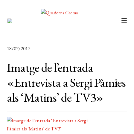
CATÀLEG
Expan
el
AUTORS
Expan
18/07/2017
menú
el
NOTÍCIES
secun
Imatge de l’entrada
menú
L’EDITORIAL
secun
Expan
«Entrevista a Sergi Pàmies
el
FOREIGN RIGHTS
menú
als ‘Matins’ de TV3»
DISTRIBUCIÓ
secun
CONTACTE
EL MEU COMPTE