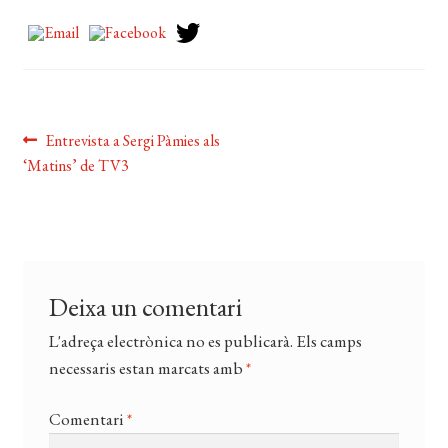
CERCAR
WISHLIST
Navegació
Entrada
Entrevista a Sergi Pàmies als
anterior:
‘Matins’ de TV3
d'entrades
Deixa un comentari
L'adreça electrònica no es publicarà.
Els camps
necessaris estan marcats amb
*
Comentari
*