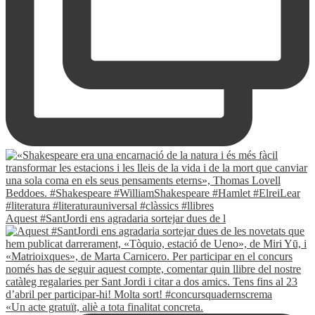
Aquest #SantJordi ens agradaria sortejar dues de l
«Un acte gratuït, aliè a tota finalitat concreta.