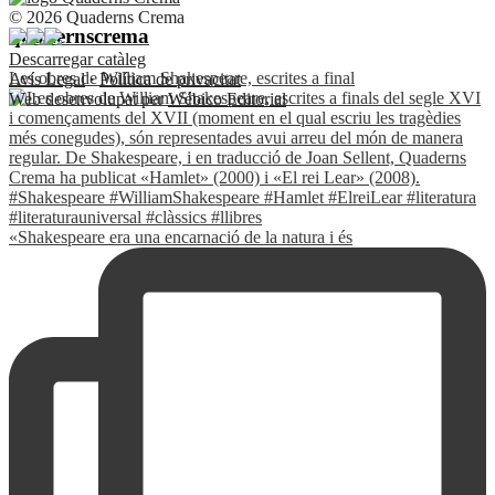
© 2026 Quaderns Crema
quadernscrema
Descarregar catàleg
Les obres de William Shakespeare, escrites a final
Avís Legal
·
Política de privacitat
Web desenvolupat per
Wébico Editorial
«Shakespeare era una encarnació de la natura i és