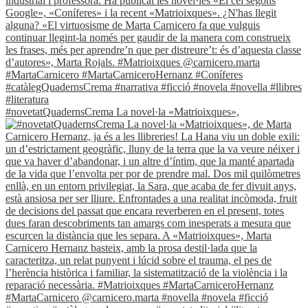
#novetatQuadernsCrema La novel·la «Matrioixques»,