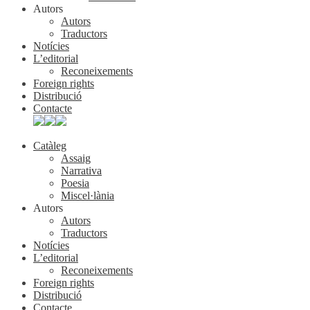
Autors
Autors
Traductors
Notícies
L’editorial
Reconeixements
Foreign rights
Distribució
Contacte
Catàleg
Assaig
Narrativa
Poesia
Miscel·lània
Autors
Autors
Traductors
Notícies
L’editorial
Reconeixements
Foreign rights
Distribució
Contacte