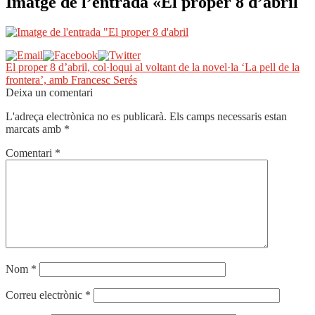
Imatge de l’entrada «El proper 8 d’abril
Navegació
Entrada
El proper 8 d’abril, col·loqui al voltant de la novel·la ‘La pell de la
anterior:
frontera’, amb Francesc Serés
d'entrades
Deixa un comentari
L'adreça electrònica no es publicarà.
Els camps necessaris estan
marcats amb
*
Comentari
*
Nom
*
Correu electrònic
*