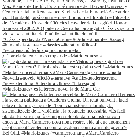
¿T'agradaria tenir un exemplar de «Matrioixques» s
«Matrioixques» és la tercera novel·la de Marta Car