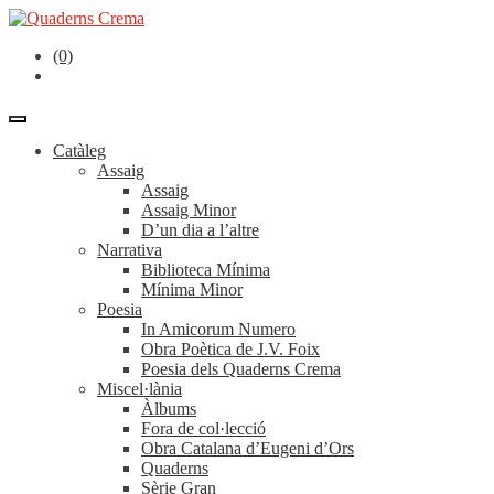
(0)
Catàleg
Assaig
Assaig
Assaig Minor
D’un dia a l’altre
Narrativa
Biblioteca Mínima
Mínima Minor
Poesia
In Amicorum Numero
Obra Poètica de J.V. Foix
Poesia dels Quaderns Crema
Miscel·lània
Àlbums
Fora de col·lecció
Obra Catalana d’Eugeni d’Ors
Quaderns
Sèrie Gran