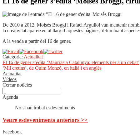
El 16 de gener s’edita ‘Moisès Broggi, cirur
De 2010 a 2012, Moisès Broggi i Rafael Argullol van mantenir nombroses
la crea­tivitat apareixen al llarg d’aquestes pàgines, il·luminant aspec
A la venda a partir del 16 de gener.
Categoria:
Actualitat
Navegació
Entrada
El 16 de gener s’edita ‘Maurras a Catalunya: elements per a un debat’
anterior:
Pròxima
‘Mil cretins’, de Quim Monzó, en italià i en anglès
d'entrades
entrada:
Actualitat
Vídeos
Cercar notícies
Agenda
No s'han trobat esdeveniments
Veure esdeveniments anteriors >>
Facebook