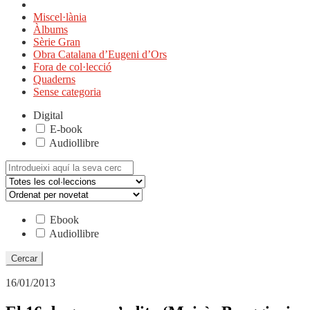
Miscel·lània
Àlbums
Sèrie Gran
Obra Catalana d’Eugeni d’Ors
Fora de col·lecció
Quaderns
Sense categoria
Digital
E-book
Audiollibre
Cerca:
Ebook
Audiollibre
16/01/2013