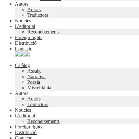
Autors
Autors
Traductors
Notícies
L’editorial
Reconeixements
Foreign rights
Distribució
Contacte
Catàleg
Assaig
Narrativa
Poesia
Miscel·lània
Autors
Autors
Traductors
Notícies
L’editorial
Reconeixements
Foreign rights
Distribució
Contacte