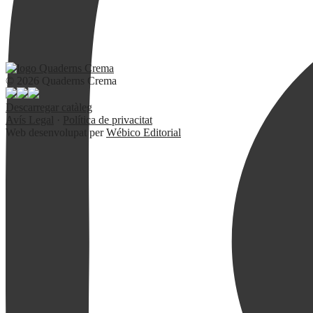
© 2026 Quaderns Crema
Descarregar catàleg
Avís Legal
·
Política de privacitat
Web desenvolupat per
Wébico Editorial