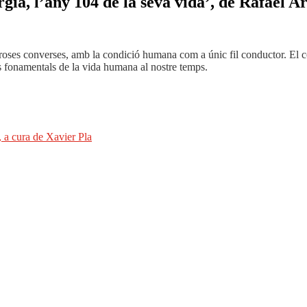
già, l’any 104 de la seva vida’, de Rafael Ar
 converses, amb la condició humana com a únic fil conductor. El cos i l’
tes fonamentals de la vida humana al nostre temps.
, a cura de Xavier Pla