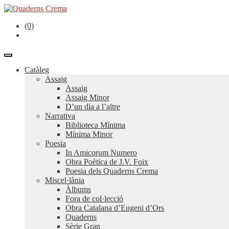
(0)
Catàleg
Assaig
Assaig
Assaig Minor
D’un dia a l’altre
Narrativa
Biblioteca Mínima
Mínima Minor
Poesia
In Amicorum Numero
Obra Poètica de J.V. Foix
Poesia dels Quaderns Crema
Miscel·lània
Àlbums
Fora de col·lecció
Obra Catalana d’Eugeni d’Ors
Quaderns
Sèrie Gran