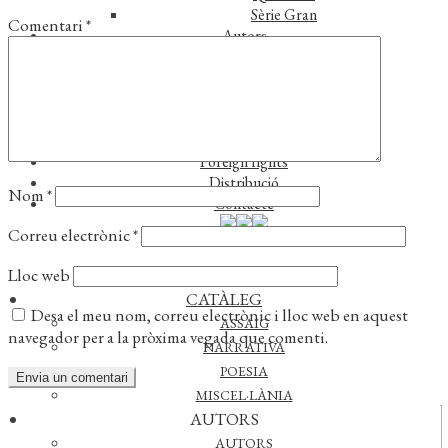
Sèrie Gran
Comentari
*
Autors
Autors
Traductors
Notícies
L’editorial
Reconeixements
Foreign rights
Distribució
Nom
*
Contacte
Correu electrònic
*
Lloc web
CATÀLEG
Desa el meu nom, correu electrònic i lloc web en aquest
ASSAIG
navegador per a la pròxima vegada que comenti.
NARRATIVA
POESIA
MISCEL·LÀNIA
AUTORS
Actualitat
AUTORS