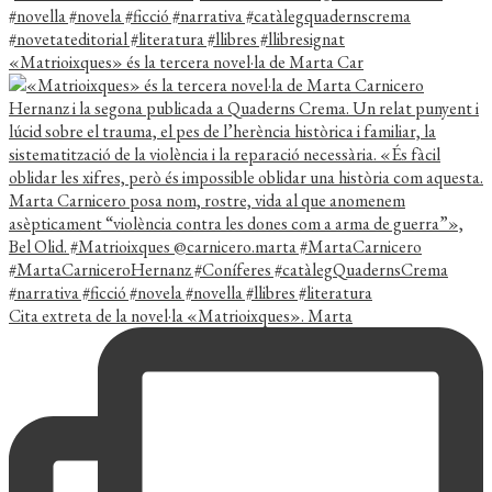
«Matrioixques» és la tercera novel·la de Marta Car
Cita extreta de la novel·la «Matrioixques». Marta