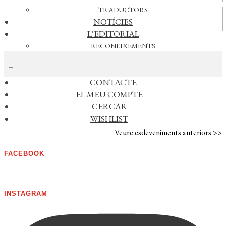
TRADUCTORS
Vídeos
NOTÍCIES
L’EDITORIAL
RECONEIXEMENTS
CERCAR NOTÍCIES
FOREIGN RIGHTS
DISTRIBUCIÓ
CONTACTE
AGENDA
EL MEU COMPTE
CERCAR
No s'han trobat esdeveniments
WISHLIST
Veure esdeveniments anteriors >>
FACEBOOK
INSTAGRAM