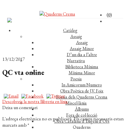
(0)
Catàleg
Assaig
Assaig
Assaig Minor
D’un dia a l’altre
13/12/2017
Narrativa
Biblioteca Mínima
QC vta online
Mínima Minor
Poesia
In Amicorum Numero
Obra Poètica de J.V. Foix
Poesia dels Quaderns Crema
Navegació
Entrada
Descobreix la nostra llibreria en línia
Miscel·lània
anterior:
Deixa un comentari
Àlbums
d'entrades
Fora de col·lecció
L'adreça electrònica no es publicarà.
Els camps necessaris estan
Obra Catalana d’Eugeni d’Ors
marcats amb
*
Quaderns