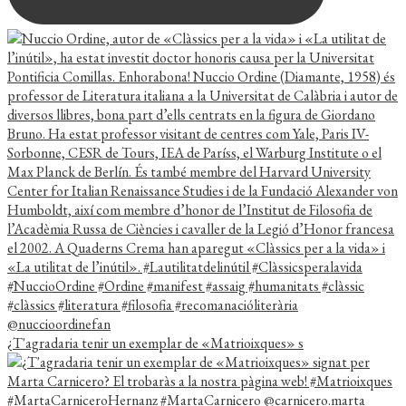
¿T'agradaria tenir un exemplar de «Matrioixques» s