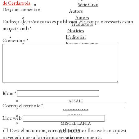
anterior:
de Cerdanyola
Sèrie Gran
d'entrades
Deixa un comentari
Autors
Autors
L'adreça electrònica no es publicarà.
Els camps necessaris estan
Traductors
marcats amb
*
Notícies
L’editorial
Comentari
*
Reconeixements
Foreign rights
Distribució
Contacte
Nom
*
CATÀLEG
ASSAIG
Correu electrònic
*
NARRATIVA
POESIA
Lloc web
MISCEL·LÀNIA
Desa el meu nom, correu electrònic i lloc web en aquest
AUTORS
navegador per a la pròxima vegada que comenti.
AUTORS