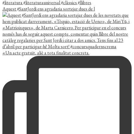
Aquest #SantJordi ens agradaria sortejar dues de l
«Un acte gratuït, aliè a tota finalitat concreta.