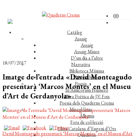
(0)
Catàleg
Assaig
Assaig
Assaig Minor
D’un dia a l’altre
18/07/2017
Narrativa
Biblioteca Mínima
Imatge de l’entrada «David Monteagudo
Mínima Minor
Poesia
presentarà ‘Marcos Montes’ en el Museu
In Amicorum Numero
d’Art de Cerdanyola»
Obra Poètica de J.V. Foix
Poesia dels Quaderns Crema
Miscel·lània
Àlbums
Fora de col·lecció
Obra Catalana d’Eugeni d’Ors
Navegació
Entrada
David Monteagudo presentarà ‘Marcos Montes’ en el Museu d’Art
Quaderns