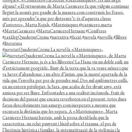
#novetatQuadernsCrema La novel·la «Matrioixques»,