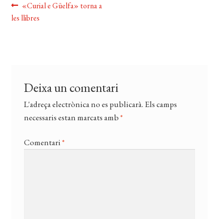
Navegació
Entrada
«Curial e Güelfa» torna a
EL MEU COMPTE
anterior:
les llibres
d'entrades
CERCAR
WISHLIST
Deixa un comentari
L'adreça electrònica no es publicarà.
Els camps
necessaris estan marcats amb
*
Comentari
*