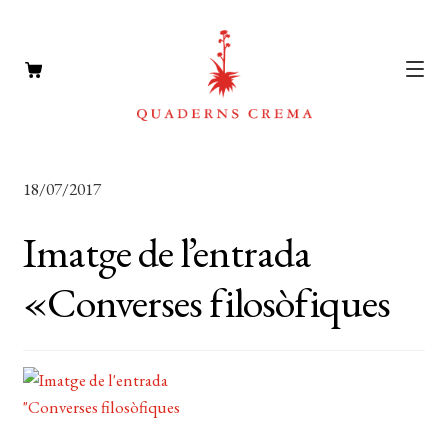
CATÀLEG
Expan
18/07/2017
el
AUTORS
Expan
menú
Imatge de l’entrada
el
NOTÍCIES
secun
menú
«Converses filosòfiques
L’EDITORIAL
secun
Expan
el
FOREIGN RIGHTS
menú
DISTRIBUCIÓ
secun
CONTACTE