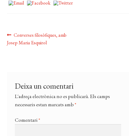
EL MEU COMPTE
CERCAR
WISHLIST
Navegació
Entrada
Converses filosòfiques, amb
anterior:
Josep Maria Esquirol
d'entrades
Deixa un comentari
L'adreça electrònica no es publicarà.
Els camps
necessaris estan marcats amb
*
Comentari
*