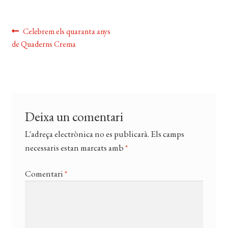
Navegació
Entrada
Celebrem els quaranta anys
anterior:
de Quaderns Crema
d'entrades
Deixa un comentari
L'adreça electrònica no es publicarà.
Els camps
necessaris estan marcats amb
*
Comentari
*