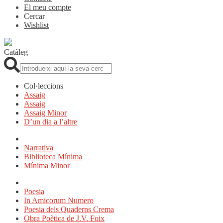
El meu compte
Cercar
Wishlist
Catàleg
Cerca:
Col·leccions
Assaig
Assaig
Assaig Minor
D’un dia a l’altre
Narrativa
Biblioteca Mínima
Mínima Minor
Poesia
In Amicorum Numero
Poesia dels Quaderns Crema
Obra Poètica de J.V. Foix