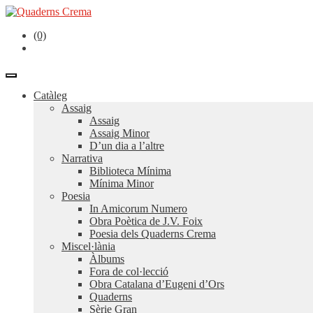
(0)
Catàleg
Assaig
Assaig
Assaig Minor
D’un dia a l’altre
Narrativa
Biblioteca Mínima
Mínima Minor
Poesia
In Amicorum Numero
Obra Poètica de J.V. Foix
Poesia dels Quaderns Crema
Miscel·lània
Àlbums
Fora de col·lecció
Obra Catalana d’Eugeni d’Ors
Quaderns
Sèrie Gran