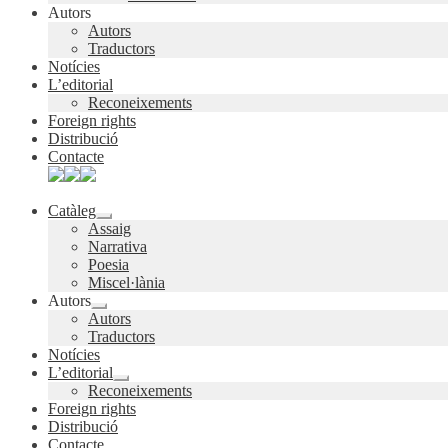
Autors
Autors
Traductors
Notícies
L’editorial
Reconeixements
Foreign rights
Distribució
Contacte
Catàleg
Expandeix
Assaig
el
Narrativa
menú
Poesia
secundari
Miscel·lània
Autors
Expandeix
Autors
el
Traductors
menú
Notícies
secundari
L’editorial
Expandeix
Reconeixements
el
Foreign rights
menú
Distribució
secundari
Contacte