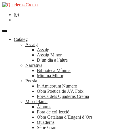
(0)
Catàleg
Assaig
Assaig
Assaig Minor
D’un dia a l’altre
Narrativa
Biblioteca Mínima
Mínima Minor
Poesia
In Amicorum Numero
Obra Poètica de J.V. Foix
Poesia dels Quaderns Crema
Miscel·lània
Àlbums
Fora de col·lecció
Obra Catalana d’Eugeni d’Ors
Quaderns
Sèrie Gran