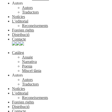
Autors
Autors
Traductors
Notícies
L’editorial
Reconeixements
Foreign rights
Distribució
Contacte
Catàleg
Assaig
Narrativa
Poesia
Miscel·lània
Autors
Autors
Traductors
Notícies
L’editorial
Reconeixements
Foreign rights
Distribució
Contacte