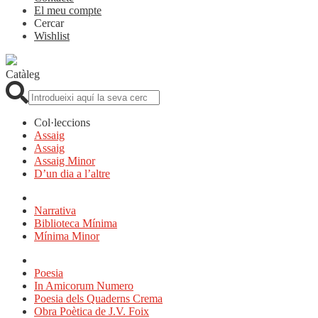
El meu compte
Cercar
Wishlist
Catàleg
Cerca:
Col·leccions
Assaig
Assaig
Assaig Minor
D’un dia a l’altre
Narrativa
Biblioteca Mínima
Mínima Minor
Poesia
In Amicorum Numero
Poesia dels Quaderns Crema
Obra Poètica de J.V. Foix