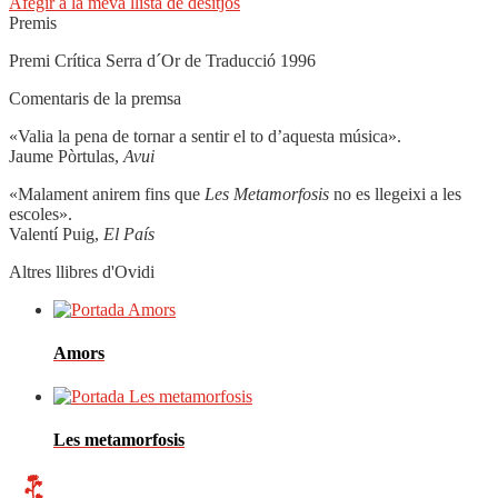
Afegir a la meva llista de desitjos
Premis
Premi Crítica Serra d´Or de Traducció 1996
Comentaris de la premsa
«Valia la pena de tornar a sentir el to d’aquesta música».
Jaume Pòrtulas,
Avui
«Malament anirem fins que
Les Metamorfosis
no es llegeixi a les
escoles».
Valentí Puig,
El País
Altres llibres d'Ovidi
Amors
Les metamorfosis