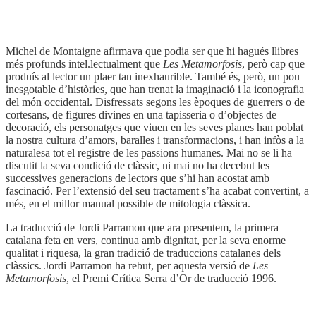
Coberta del llibre
Michel de Montaigne afirmava que podia ser que hi hagués llibres
més profunds intel.lectualment que
Les Metamorfosis
, però cap que
produís al lector un plaer tan inexhaurible. També és, però, un pou
inesgotable d’històries, que han trenat la imaginació i la iconografia
del món occidental. Disfressats segons les èpoques de guerrers o de
cortesans, de figures divines en una tapisseria o d’objectes de
decoració, els personatges que viuen en les seves planes han poblat
la nostra cultura d’amors, baralles i transformacions, i han infòs a la
naturalesa tot el registre de les passions humanes. Mai no se li ha
discutit la seva condició de clàssic, ni mai no ha decebut les
successives generacions de lectors que s’hi han acostat amb
fascinació. Per l’extensió del seu tractament s’ha acabat convertint, a
més, en el millor manual possible de mitologia clàssica.
La traducció de Jordi Parramon que ara presentem, la primera
catalana feta en vers, continua amb dignitat, per la seva enorme
qualitat i riquesa, la gran tradició de traduccions catalanes dels
clàssics. Jordi Parramon ha rebut, per aquesta versió de
Les
Metamorfosis
, el Premi Crítica Serra d’Or de traducció 1996.