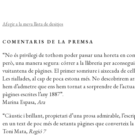
Afegir a la meva llista de desitjos
COMENTARIS DE LA PREMSA
“No és privilegi de tothom poder passar una horeta en comp
però, una manera segura: córrer a la llibreria per aconsegu
vuitantena de pàgines. El primer somriure i aixecada de cell
Les riallades, al cap de poca estona més. No descobrirem ara
hem d’admetre que ens hem tornat a sorprendre de l’actualit
pàgines escrites l’any 1887”.
Marina Espasa,
Ara
“Càustic i brillant, propietari d’una prosa admirable, l’escr
en un text de poc més de setanta pàgines que converteix la 
Toni Mata,
Regió 7