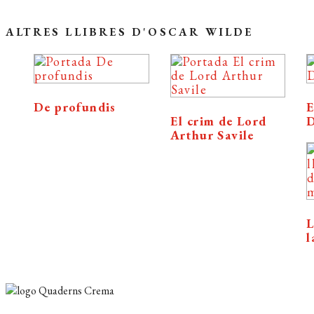
ALTRES LLIBRES D'OSCAR WILDE
De profundis
E
El crim de Lord
D
Arthur Savile
L
l