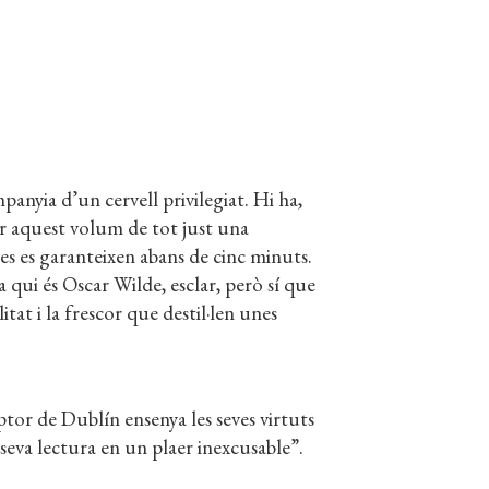
anyia d’un cervell privilegiat. Hi ha,
ir aquest volum de tot just una
es es garanteixen abans de cinc minuts.
 qui és Oscar Wilde, esclar, però sí que
at i la frescor que destil·len unes
iptor de Dublín ensenya les seves virtuts
seva lectura en un plaer inexcusable”.