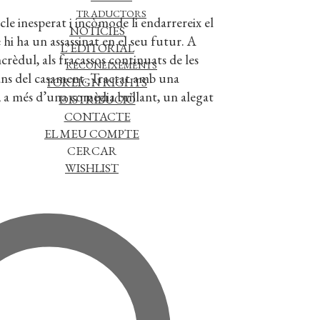
TRADUCTORS
le inesperat i incòmode li endarrereix el
NOTÍCIES
hi ha un assassinat en el seu futur. A
L’EDITORIAL
ncrèdul, als fracassos continuats de les
RECONEIXEMENTS
ans del casament. Tractat amb una
FOREIGN RIGHTS
, a més d’una comèdia brillant, un alegat
DISTRIBUCIÓ
CONTACTE
EL MEU COMPTE
CERCAR
WISHLIST