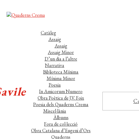
Catàleg
Assaig
Assaig
Assaig Minor
D’un dia a l’altre
Narrativa
Biblioteca Mínima
Mínima Minor
Poesia
avile
In Amicorum Numero
Obra Poètica de J.V. Foix
Co
Poesia dels Quaderns Crema
Miscel·lània
Àlbums
Fora de col·lecció
Obra Catalana d’Eugeni d’Ors
Quaderns