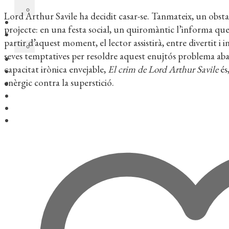
Lord Arthur Savile ha decidit casar-se. Tanmateix, un obstac
projecte: en una festa social, un quiromàntic l’informa que 
partir d’aquest moment, el lector assistirà, entre divertit i i
seves temptatives per resoldre aquest enujtós problema ab
capacitat irònica envejable,
El crim de Lord Arthur Savile
és
enèrgic contra la superstició.