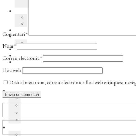
Comentari
*
Nom
*
Correu electrònic
*
Lloc web
Desa el meu nom, correu electrònic i lloc web en aquest nave