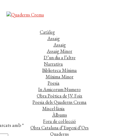
Catàleg
Assaig
Assaig
Assaig Minor
D’un dia a l’altre
Narrativa
Biblioteca Mínima
Mínima Minor
Poesia
In Amicorum Numero
Obra Poètica de J.V. Foix
Poesia dels Quaderns Crema
Miscel·lània
Àlbums
Fora de col·lecció
marcats amb
*
Obra Catalana d’Eugeni d’Ors
Quaderns