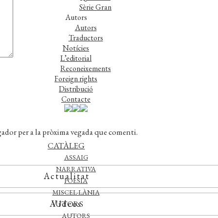
Sèrie Gran
Autors
Autors
Traductors
Notícies
L’editorial
Reconeixements
Foreign rights
Distribució
Contacte
gador per a la pròxima vegada que comenti.
CATÀLEG
ASSAIG
NARRATIVA
Actualitat
POESIA
MISCEL·LÀNIA
Vídeos
AUTORS
AUTORS