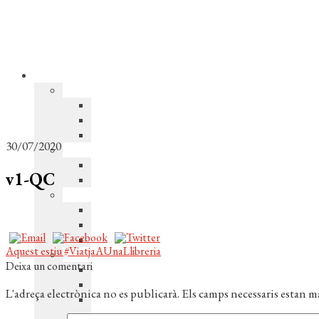
30/07/2020
v1-QC
Navegació
Entrada
Aquest estiu #ViatjaAUnaLlibreria
anterior:
Deixa un comentari
d'entrades
L'adreça electrònica no es publicarà.
Els camps necessaris estan 