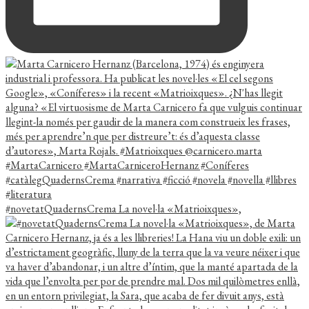
#novetatQuadernsCrema La novel·la «Matrioixques»,