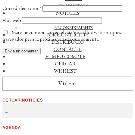
TRADUCTORS
Correu electrònic
*
NOTÍCIES
Lloc web
L’EDITORIAL
RECONEIXEMENTS
Desa el meu nom, correu electrònic i lloc web en aquest
FOREIGN RIGHTS
navegador per a la pròxima vegada que comenti.
DISTRIBUCIÓ
CONTACTE
EL MEU COMPTE
CERCAR
Actualitat
WISHLIST
Vídeos
CERCAR NOTÍCIES
AGENDA