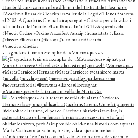
¿T'agradaria tenir un exemplar de «Matrioixques» s
«Matrioixques» és la tercera novel·la de Marta Car