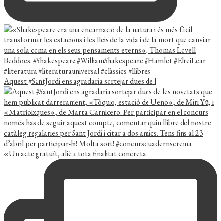
Aquest #SantJordi ens agradaria sortejar dues de l
«Un acte gratuït, aliè a tota finalitat concreta.