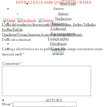
ENTRA I JUGA AMB QUADERNS CREMA
Sèrie Gran
Autors
Autors
Traductors
Notícies
Navegació
Entrada
L’ofici del traductor literari amb Dolors Udina, Esther Tallada i
L’editorial
anterior:
Ferran Ràfols
d'entrades
Reconeixements
Pròxima
Quaderns Crema lamenta la mort de Leopoldo Pomés
Foreign rights
entrada:
Deixa un comentari
Distribució
L'adreça electrònica no es publicarà.
Els camps necessaris estan
Contacte
marcats amb
*
Comentari
*
CATÀLEG
ASSAIG
NARRATIVA
POESIA
MISCEL·LÀNIA
AUTORS
Nom
*
AUTORS