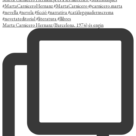
Marta Carnicero Hernanz (Barcelona, 1974) és engin