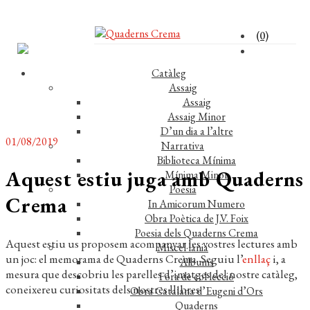
(0)
Catàleg
Assaig
Assaig
Assaig Minor
D’un dia a l’altre
01/08/2019
Narrativa
Biblioteca Mínima
Aquest estiu juga amb Quaderns
Mínima Minor
Poesia
Crema
In Amicorum Numero
Obra Poètica de J.V. Foix
Poesia dels Quaderns Crema
Aquest estiu us proposem acompanyar les vostres lectures amb
Miscel·lània
un joc: el memorama de Quaderns Crema. Seguiu l’
enllaç
i, a
Àlbums
mesura que descobriu les parelles d’imatges del nostre catàleg,
Fora de col·lecció
coneixereu curiositats dels nostres llibres.
Obra Catalana d’Eugeni d’Ors
Quaderns