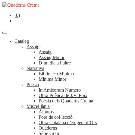
(0)
Catàleg
Assaig
Assaig
Assaig Minor
D’un dia a l’altre
Narrativa
Biblioteca Mínima
Mínima Minor
Poesia
In Amicorum Numero
Obra Poètica de J.V. Foix
Poesia dels Quaderns Crema
Miscel·lània
Àlbums
Fora de col·lecció
Obra Catalana d’Eugeni d’Ors
Quaderns
Sèrie Gran