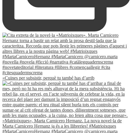
«Cuines per subsistir, perquè tu també has d’arrib