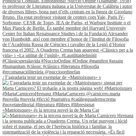
¿T'agradaria tenir un exemplar de «Matrioixques» s
«Matrioixques» és la tercera novel·la de Marta Car