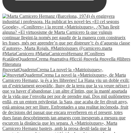
#novetatQuadernsCrema La novel·la «Matrioixques»,