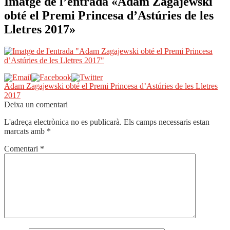
Imatge de l’entrada «Adam Zagajewski
obté el Premi Princesa d’Astúries de les
Lletres 2017»
Navegació
Entrada
Adam Zagajewski obté el Premi Princesa d’Astúries de les Lletres
anterior:
2017
d'entrades
Deixa un comentari
L'adreça electrònica no es publicarà.
Els camps necessaris estan
marcats amb
*
Comentari
*