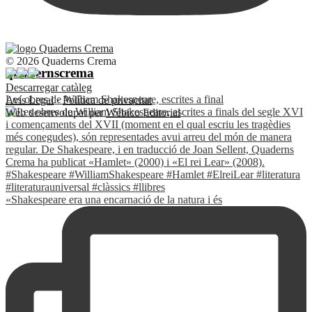
© 2026 Quaderns Crema
quadernscrema
Descarregar catàleg
Les obres de William Shakespeare, escrites a final
Avís Legal
·
Política de privacitat
Web desenvolupat per
Wébico Editorial
«Shakespeare era una encarnació de la natura i és