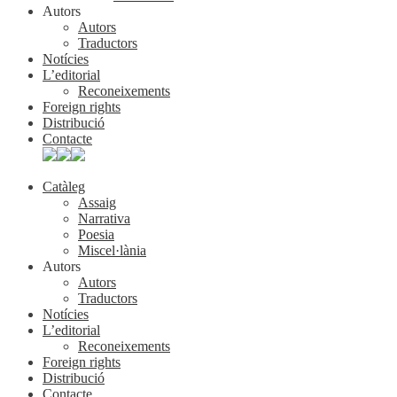
Autors
Autors
Traductors
Notícies
L’editorial
Reconeixements
Foreign rights
Distribució
Contacte
Catàleg
Assaig
Narrativa
Poesia
Miscel·lània
Autors
Autors
Traductors
Notícies
L’editorial
Reconeixements
Foreign rights
Distribució
Contacte