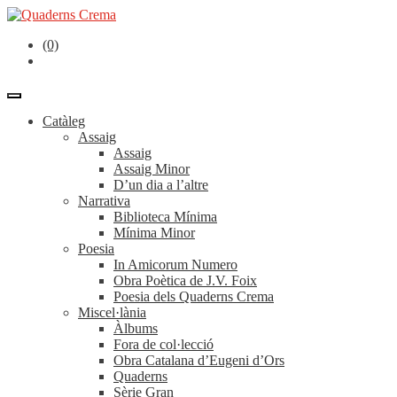
(0)
Catàleg
Assaig
Assaig
Assaig Minor
D’un dia a l’altre
Narrativa
Biblioteca Mínima
Mínima Minor
Poesia
In Amicorum Numero
Obra Poètica de J.V. Foix
Poesia dels Quaderns Crema
Miscel·lània
Àlbums
Fora de col·lecció
Obra Catalana d’Eugeni d’Ors
Quaderns
Sèrie Gran