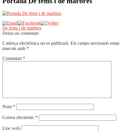
Portada De fems i de marbres
Navegació
Entrada
De fems i de marbres
anterior:
Deixa un comentari
d'entrades
L'adreça electrònica no es publicarà.
Els camps necessaris estan
marcats amb
*
Comentari
*
Nom
*
Correu electrònic
*
Lloc web