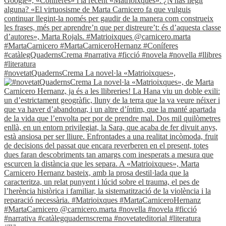
#novetatQuadernsCrema La novel·la «Matrioixques»,