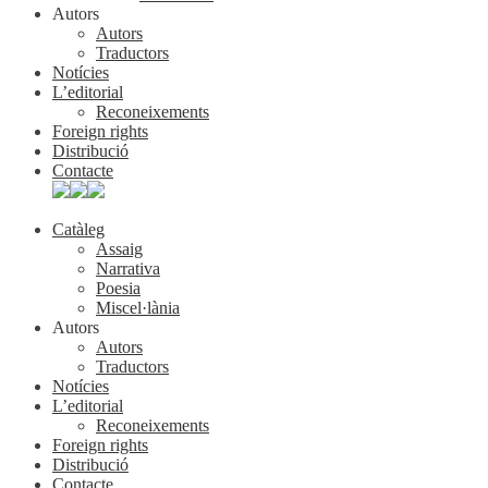
Autors
Autors
Traductors
Notícies
L’editorial
Reconeixements
Foreign rights
Distribució
Contacte
Catàleg
Assaig
Narrativa
Poesia
Miscel·lània
Autors
Autors
Traductors
Notícies
L’editorial
Reconeixements
Foreign rights
Distribució
Contacte