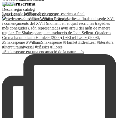
quadernscrema
Descarregar catàleg
Les obres de William Shakespeare, escrites a final
Avís Legal
·
Política de privacitat
Web desenvolupat per
Wébico Editorial
«Shakespeare era una encarnació de la natura i és