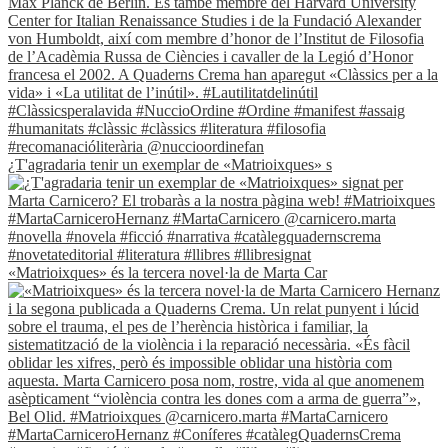
¿T'agradaria tenir un exemplar de «Matrioixques» s
«Matrioixques» és la tercera novel·la de Marta Car