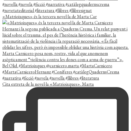
«Matrioixques» és la tercera novel·la de Marta Car
Cita extreta de la novel·la «Matrioixques». Marta