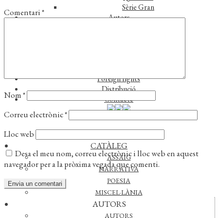
Sèrie Gran
Comentari
*
Autors
Autors
Traductors
Notícies
L’editorial
Reconeixements
Foreign rights
Distribució
Nom
*
Contacte
Correu electrònic
*
Lloc web
CATÀLEG
Desa el meu nom, correu electrònic i lloc web en aquest
ASSAIG
navegador per a la pròxima vegada que comenti.
NARRATIVA
POESIA
MISCEL·LÀNIA
AUTORS
Actualitat
AUTORS