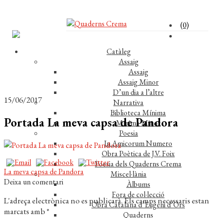
(0)
Catàleg
Assaig
Assaig
Assaig Minor
D’un dia a l’altre
15/06/2017
Narrativa
Biblioteca Mínima
Portada La meva capsa de Pandora
Mínima Minor
Poesia
In Amicorum Numero
Obra Poètica de J.V. Foix
Poesia dels Quaderns Crema
Navegació
Entrada
La meva capsa de Pandora
Miscel·lània
anterior:
Deixa un comentari
Àlbums
d'entrades
Fora de col·lecció
L'adreça electrònica no es publicarà.
Els camps necessaris estan
Obra Catalana d’Eugeni d’Ors
marcats amb
*
Quaderns