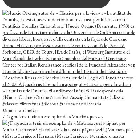
¿T'agradaria tenir un exemplar de «Matrioixques» s