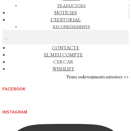
TRADUCTORS
Vídeos
NOTÍCIES
L’EDITORIAL
RECONEIXEMENTS
CERCAR NOTÍCIES
FOREIGN RIGHTS
DISTRIBUCIÓ
CONTACTE
AGENDA
EL MEU COMPTE
CERCAR
No s'han trobat esdeveniments
WISHLIST
Veure esdeveniments anteriors >>
FACEBOOK
INSTAGRAM