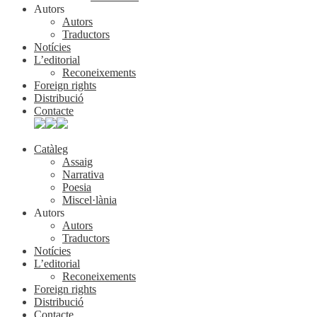
Autors
Autors
Traductors
Notícies
L’editorial
Reconeixements
Foreign rights
Distribució
Contacte
Catàleg
Assaig
Narrativa
Poesia
Miscel·lània
Autors
Autors
Traductors
Notícies
L’editorial
Reconeixements
Foreign rights
Distribució
Contacte