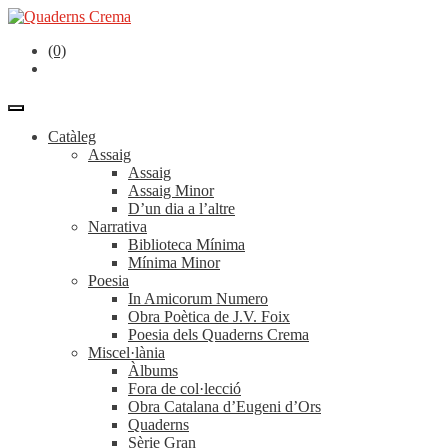
(0)
Catàleg
Assaig
Assaig
Assaig Minor
D’un dia a l’altre
Narrativa
Biblioteca Mínima
Mínima Minor
Poesia
In Amicorum Numero
Obra Poètica de J.V. Foix
Poesia dels Quaderns Crema
Miscel·lània
Àlbums
Fora de col·lecció
Obra Catalana d’Eugeni d’Ors
Quaderns
Sèrie Gran