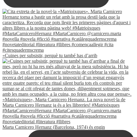
«Cuines per subsistir, perquè tu també has d’arrib
Marta Carnicero Hernanz (Barcelona, 1974) és engin