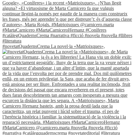
#novetatQuadernsCrema La novel·la «Matrioixques»,