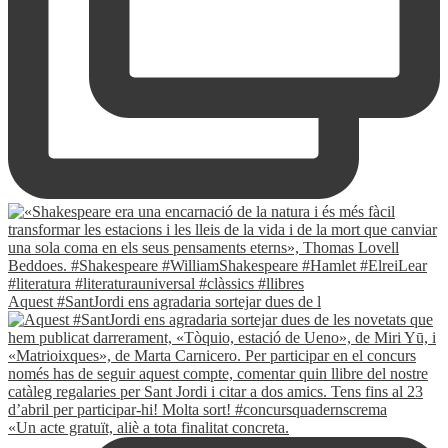
Aquest #SantJordi ens agradaria sortejar dues de l
«Un acte gratuït, aliè a tota finalitat concreta.