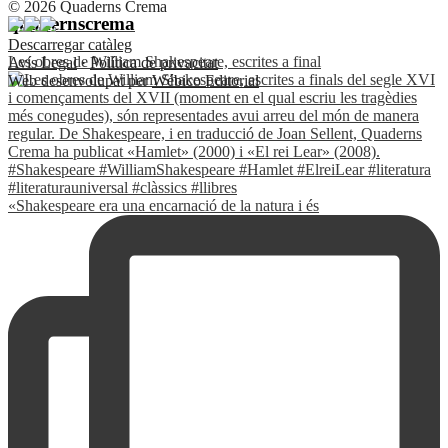
© 2026 Quaderns Crema
quadernscrema
Descarregar catàleg
Les obres de William Shakespeare, escrites a final
Avís Legal
·
Política de privacitat
Web desenvolupat per
Wébico Editorial
«Shakespeare era una encarnació de la natura i és