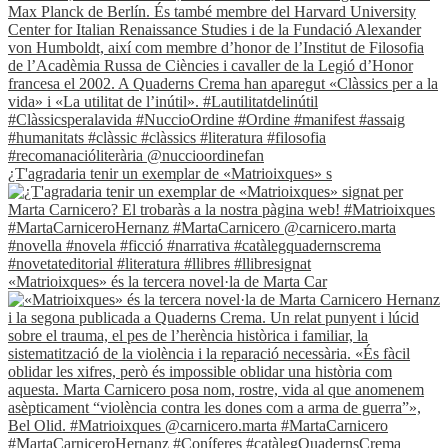
¿T'agradaria tenir un exemplar de «Matrioixques» s
«Matrioixques» és la tercera novel·la de Marta Car