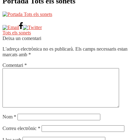
Portada Tots els sonets
Navegació
Entrada
Tots els sonets
anterior:
Deixa un comentari
d'entrades
L'adreça electrònica no es publicarà.
Els camps necessaris estan
marcats amb
*
Comentari
*
Nom
*
Correu electrònic
*
Lloc web