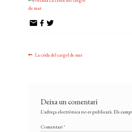
Navegació
Entrada
La crida del cargol de mar
anterior:
d'entrades
Deixa un comentari
L'adreça electrònica no es publicarà.
Els camps
Comentari
*