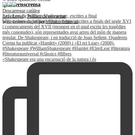
quadernscrema
Descarregar catàleg
Les obres de William Shakespeare, escrites a final
Avís Legal
·
Política de privacitat
Web desenvolupat per
Wébico Editorial
«Shakespeare era una encarnació de la natura i és