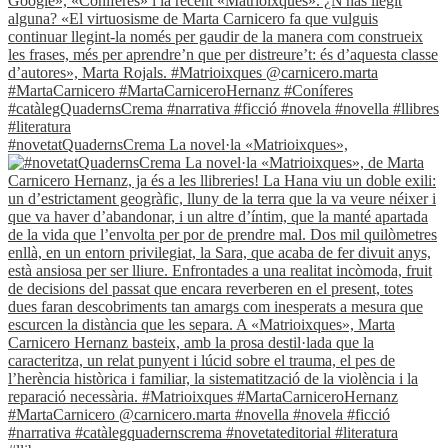
#novetatQuadernsCrema La novel·la «Matrioixques»,