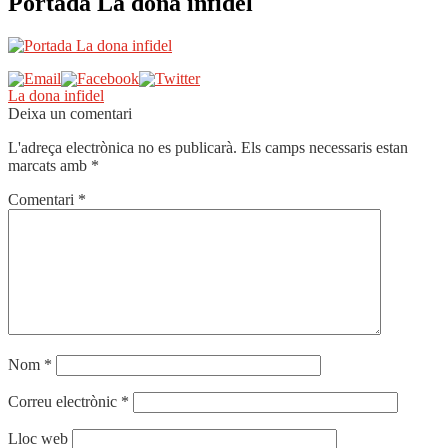
Portada La dona infidel
Navegació
Entrada
La dona infidel
anterior:
Deixa un comentari
d'entrades
L'adreça electrònica no es publicarà.
Els camps necessaris estan
marcats amb
*
Comentari
*
Nom
*
Correu electrònic
*
Lloc web