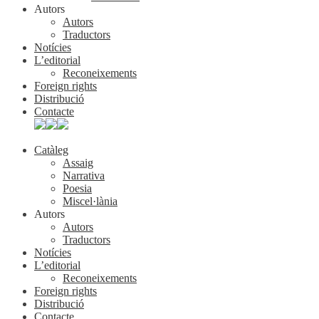
Autors
Autors
Traductors
Notícies
L’editorial
Reconeixements
Foreign rights
Distribució
Contacte
Catàleg
Assaig
Narrativa
Poesia
Miscel·lània
Autors
Autors
Traductors
Notícies
L’editorial
Reconeixements
Foreign rights
Distribució
Contacte