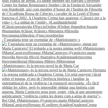
¿T'agradaria tenir un exemplar de «Matrioixques» s
«Matrioixques» és la tercera novel·la de Marta Car