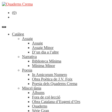
(0)
Catàleg
Assaig
Assaig
Assaig Minor
D’un dia a l’altre
Narrativa
Biblioteca Mínima
Mínima Minor
Poesia
In Amicorum Numero
Obra Poètica de J.V. Foix
Poesia dels Quaderns Crema
Miscel·lània
Àlbums
Fora de col·lecció
Obra Catalana d’Eugeni d’Ors
Quaderns
Sèrie Gran