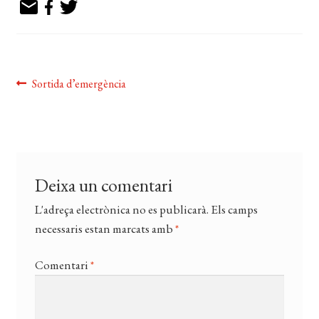
EL MEU COMPTE
CERCAR
WISHLIST
Navegació
Entrada
Sortida d’emergència
anterior:
d'entrades
Deixa un comentari
L'adreça electrònica no es publicarà.
Els camps
necessaris estan marcats amb
*
Comentari
*