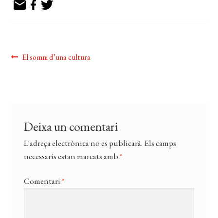
EL MEU COMPTE
CERCAR
WISHLIST
Navegació
Entrada
El somni d’una cultura
anterior:
d'entrades
Deixa un comentari
L'adreça electrònica no es publicarà.
Els camps
necessaris estan marcats amb
*
Comentari
*