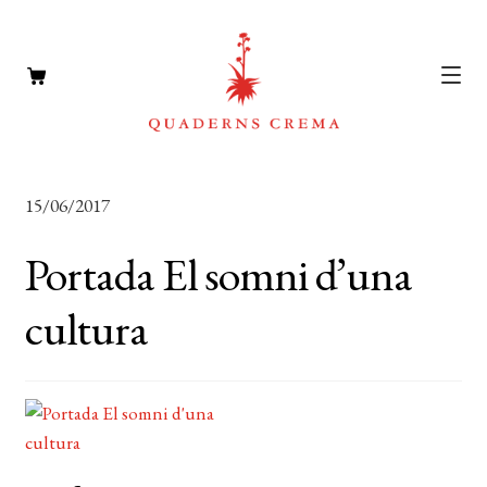
CATÀLEG
Expan
15/06/2017
el
AUTORS
Expan
menú
Portada El somni d’una
el
NOTÍCIES
secun
menú
cultura
L’EDITORIAL
secun
Expan
el
FOREIGN RIGHTS
menú
DISTRIBUCIÓ
secun
CONTACTE