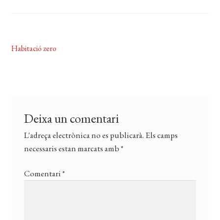
CERCAR
WISHLIST
Navegació
Entrada
Habitació zero
anterior:
d'entrades
Deixa un comentari
L'adreça electrònica no es publicarà.
Els camps
necessaris estan marcats amb
*
Comentari
*