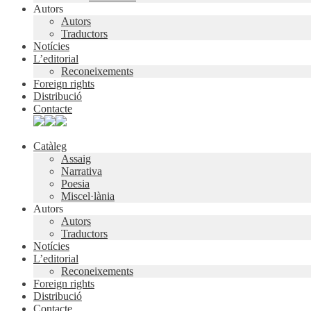
Autors
Autors
Traductors
Notícies
L’editorial
Reconeixements
Foreign rights
Distribució
Contacte
Catàleg
Assaig
Narrativa
Poesia
Miscel·lània
Autors
Autors
Traductors
Notícies
L’editorial
Reconeixements
Foreign rights
Distribució
Contacte