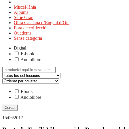
Miscel·lània
Àlbums
Sèrie Gran
Obra Catalana d’Eugeni d’Ors
Fora de col·lecció
Quaderns
Sense categoria
Digital
E-book
Audiollibre
Cerca:
Ebook
Audiollibre
15/06/2017