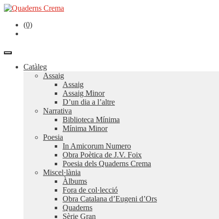
(0)
Catàleg
Assaig
Assaig
Assaig Minor
D’un dia a l’altre
Narrativa
Biblioteca Mínima
Mínima Minor
Poesia
In Amicorum Numero
Obra Poètica de J.V. Foix
Poesia dels Quaderns Crema
Miscel·lània
Àlbums
Fora de col·lecció
Obra Catalana d’Eugeni d’Ors
Quaderns
Sèrie Gran