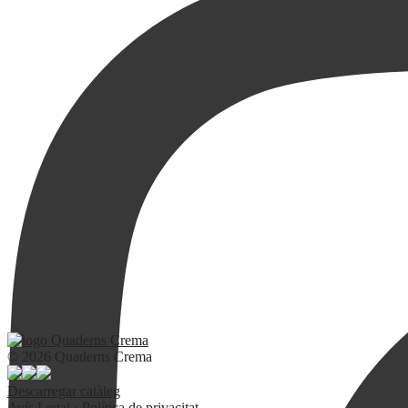
© 2026 Quaderns Crema
Descarregar catàleg
Avís Legal
·
Política de privacitat