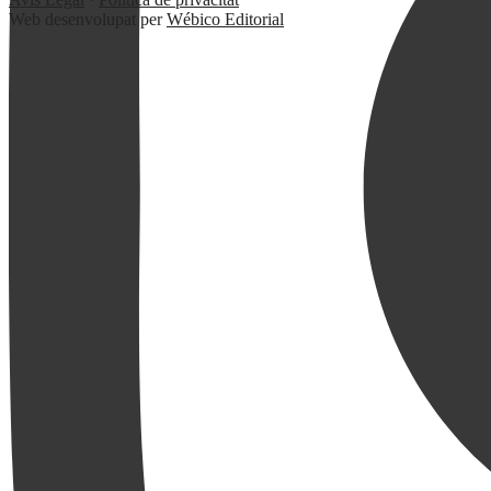
Web desenvolupat per
Wébico Editorial