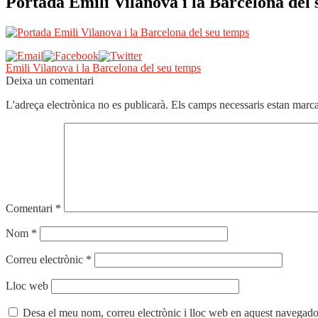
Portada Emili Vilanova i la Barcelona del
Navegació
Entrada
Emili Vilanova i la Barcelona del seu temps
anterior:
Deixa un comentari
d'entrades
L'adreça electrònica no es publicarà.
Els camps necessaris estan mar
Comentari
*
Nom
*
Correu electrònic
*
Lloc web
Desa el meu nom, correu electrònic i lloc web en aquest navegado