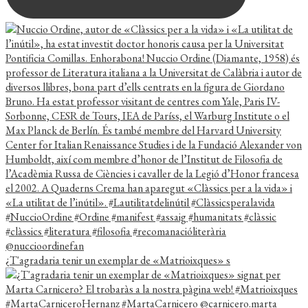
¿T'agradaria tenir un exemplar de «Matrioixques» s