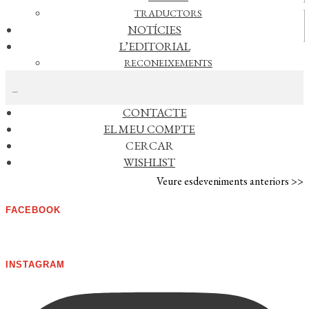
TRADUCTORS
Vídeos
NOTÍCIES
L’EDITORIAL
RECONEIXEMENTS
CERCAR NOTÍCIES
FOREIGN RIGHTS
DISTRIBUCIÓ
CONTACTE
AGENDA
EL MEU COMPTE
CERCAR
No s'han trobat esdeveniments
WISHLIST
Veure esdeveniments anteriors >>
FACEBOOK
INSTAGRAM