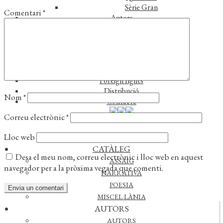
Sèrie Gran
Comentari
*
Autors
Autors
Traductors
Notícies
L’editorial
Reconeixements
Foreign rights
Distribució
Nom
*
Contacte
Correu electrònic
*
Lloc web
CATÀLEG
Desa el meu nom, correu electrònic i lloc web en aquest
ASSAIG
navegador per a la pròxima vegada que comenti.
NARRATIVA
POESIA
MISCEL·LÀNIA
AUTORS
Actualitat
AUTORS