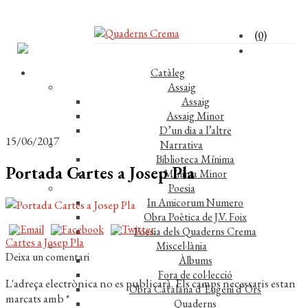
(0)
Catàleg
Assaig
Assaig
Assaig Minor
D’un dia a l’altre
15/06/2017
Narrativa
Biblioteca Mínima
Portada Cartes a Josep Pla
Mínima Minor
Poesia
In Amicorum Numero
Obra Poètica de J.V. Foix
Poesia dels Quaderns Crema
Navegació
Entrada
Cartes a Josep Pla
Miscel·lània
anterior:
Deixa un comentari
Àlbums
d'entrades
Fora de col·lecció
L'adreça electrònica no es publicarà.
Els camps necessaris estan
Obra Catalana d’Eugeni d’Ors
marcats amb
*
Quaderns