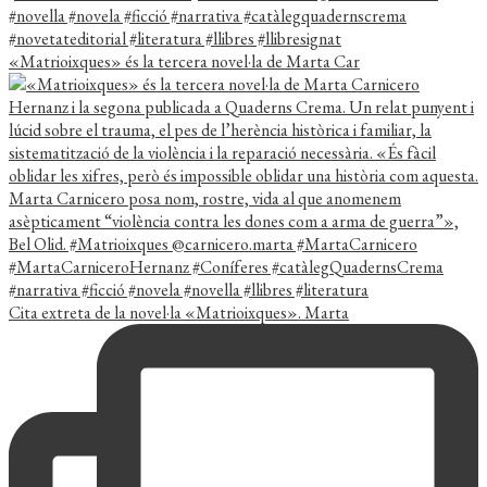
«Matrioixques» és la tercera novel·la de Marta Car
Cita extreta de la novel·la «Matrioixques». Marta