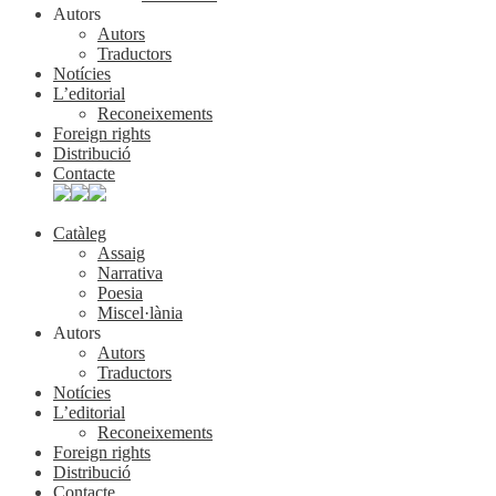
Autors
Autors
Traductors
Notícies
L’editorial
Reconeixements
Foreign rights
Distribució
Contacte
Catàleg
Assaig
Narrativa
Poesia
Miscel·lània
Autors
Autors
Traductors
Notícies
L’editorial
Reconeixements
Foreign rights
Distribució
Contacte