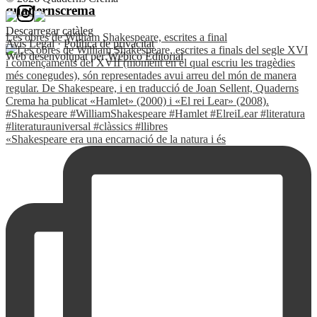
quadernscrema
Descarregar catàleg
Les obres de William Shakespeare, escrites a final
Avís Legal
·
Política de privacitat
Web desenvolupat per
Wébico Editorial
«Shakespeare era una encarnació de la natura i és