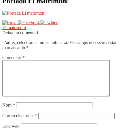
Portada El matrimoni
Navegació
Entrada
El matrimoni
anterior:
Deixa un comentari
d'entrades
L'adreça electrònica no es publicarà.
Els camps necessaris estan
marcats amb
*
Comentari
*
Nom
*
Correu electrònic
*
Lloc web