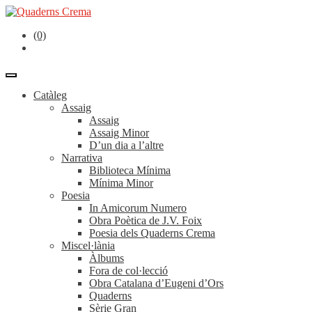
(0)
Catàleg
Assaig
Assaig
Assaig Minor
D’un dia a l’altre
Narrativa
Biblioteca Mínima
Mínima Minor
Poesia
In Amicorum Numero
Obra Poètica de J.V. Foix
Poesia dels Quaderns Crema
Miscel·lània
Àlbums
Fora de col·lecció
Obra Catalana d’Eugeni d’Ors
Quaderns
Sèrie Gran