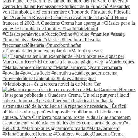
¿T'agradaria tenir un exemplar de «Matrioixques» s
«Matrioixques» és la tercera novel·la de Marta Car