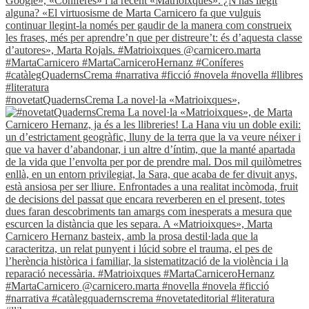
#novetatQuadernsCrema La novel·la «Matrioixques»,