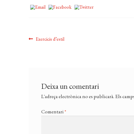
Navegació
Entrada
Exercicis d’estil
anterior:
d'entrades
Deixa un comentari
L'adreça electrònica no es publicarà.
Els camps
Comentari
*