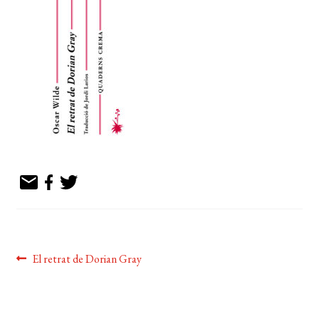
EL MEU COMPTE
CERCAR
WISHLIST
Navegació
Entrada
El retrat de Dorian Gray
anterior:
d'entrades