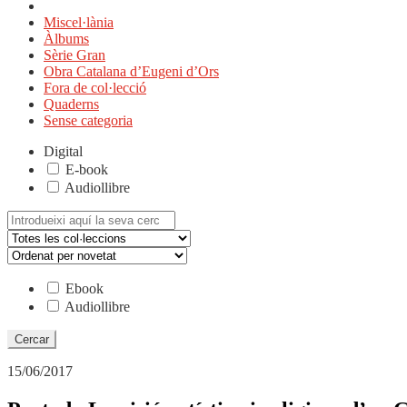
Miscel·lània
Àlbums
Sèrie Gran
Obra Catalana d’Eugeni d’Ors
Fora de col·lecció
Quaderns
Sense categoria
Digital
E-book
Audiollibre
Cerca:
Ebook
Audiollibre
15/06/2017