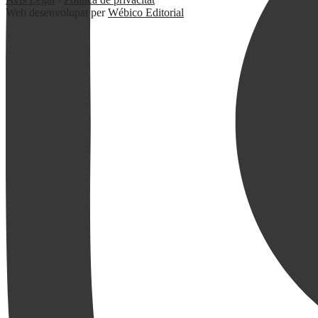
Web desenvolupat per
Wébico Editorial