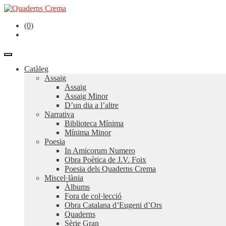
(0)
Catàleg
Assaig
Assaig
Assaig Minor
D’un dia a l’altre
Narrativa
Biblioteca Mínima
Mínima Minor
Poesia
In Amicorum Numero
Obra Poètica de J.V. Foix
Poesia dels Quaderns Crema
Miscel·lània
Àlbums
Fora de col·lecció
Obra Catalana d’Eugeni d’Ors
Quaderns
Sèrie Gran