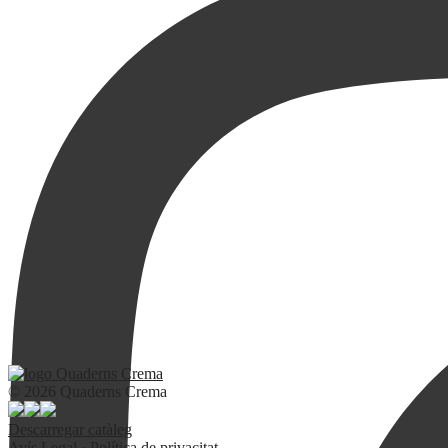
© 2026 Quaderns Crema
Descarregar catàleg
Avís Legal
·
Política de privacitat