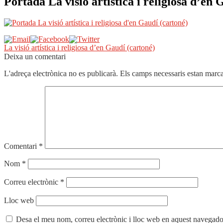
Portada La visió artística i religiosa d’en 
Navegació
Entrada
La visió artística i religiosa d’en Gaudí (cartoné)
anterior:
Deixa un comentari
d'entrades
L'adreça electrònica no es publicarà.
Els camps necessaris estan mar
Comentari
*
Nom
*
Correu electrònic
*
Lloc web
Desa el meu nom, correu electrònic i lloc web en aquest navegado