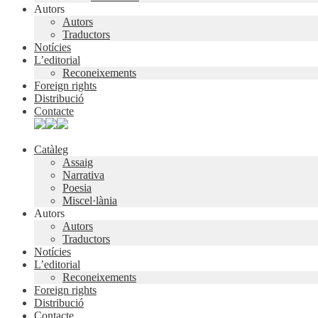
Autors
Autors
Traductors
Notícies
L’editorial
Reconeixements
Foreign rights
Distribució
Contacte
Catàleg
Assaig
Narrativa
Poesia
Miscel·lània
Autors
Autors
Traductors
Notícies
L’editorial
Reconeixements
Foreign rights
Distribució
Contacte