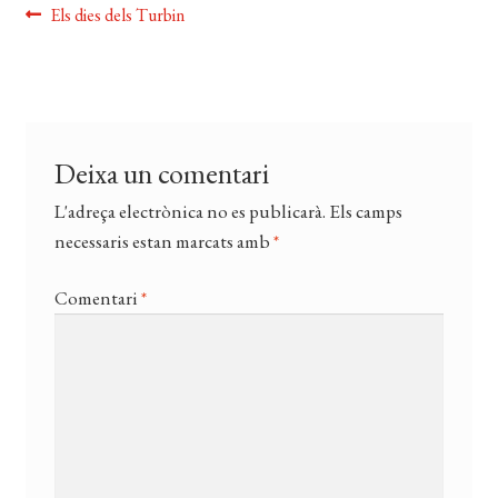
Navegació
Entrada
Els dies dels Turbin
EL MEU COMPTE
anterior:
d'entrades
CERCAR
WISHLIST
Deixa un comentari
L'adreça electrònica no es publicarà.
Els camps
necessaris estan marcats amb
*
Comentari
*