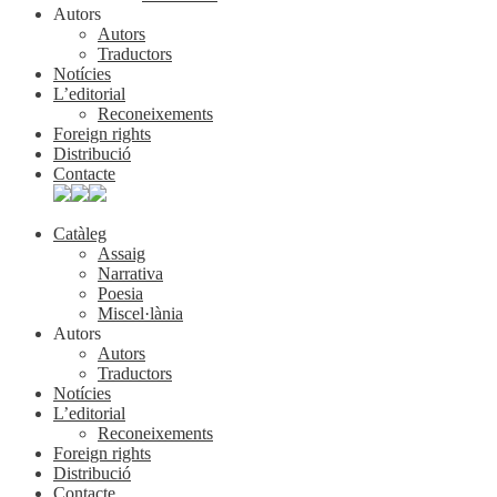
Autors
Autors
Traductors
Notícies
L’editorial
Reconeixements
Foreign rights
Distribució
Contacte
Catàleg
Assaig
Narrativa
Poesia
Miscel·lània
Autors
Autors
Traductors
Notícies
L’editorial
Reconeixements
Foreign rights
Distribució
Contacte