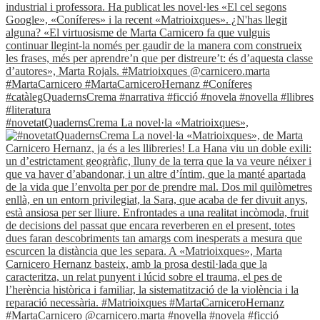
#novetatQuadernsCrema La novel·la «Matrioixques»,