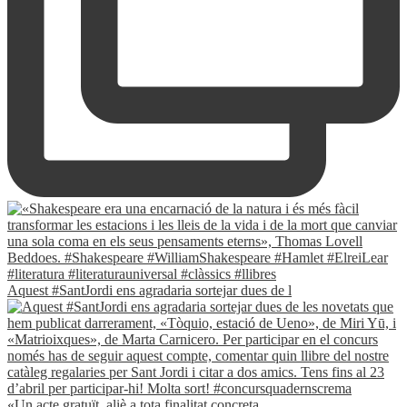
Aquest #SantJordi ens agradaria sortejar dues de l
«Un acte gratuït, aliè a tota finalitat concreta.