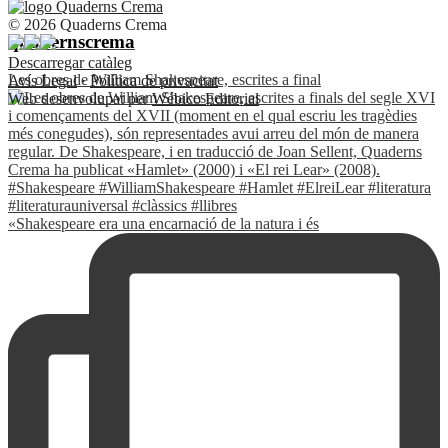
© 2026 Quaderns Crema
quadernscrema
Descarregar catàleg
Les obres de William Shakespeare, escrites a final
Avís Legal
·
Política de privacitat
Web desenvolupat per
Wébico Editorial
«Shakespeare era una encarnació de la natura i és