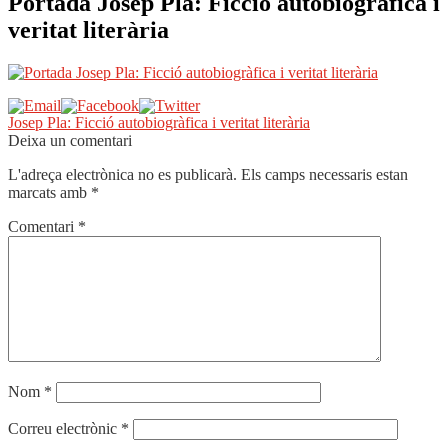
Portada Josep Pla: Ficció autobiogràfica i
veritat literària
Navegació
Entrada
Josep Pla: Ficció autobiogràfica i veritat literària
anterior:
Deixa un comentari
d'entrades
L'adreça electrònica no es publicarà.
Els camps necessaris estan
marcats amb
*
Comentari
*
Nom
*
Correu electrònic
*