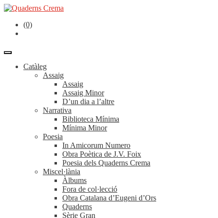
(0)
Catàleg
Assaig
Assaig
Assaig Minor
D’un dia a l’altre
Narrativa
Biblioteca Mínima
Mínima Minor
Poesia
In Amicorum Numero
Obra Poètica de J.V. Foix
Poesia dels Quaderns Crema
Miscel·lània
Àlbums
Fora de col·lecció
Obra Catalana d’Eugeni d’Ors
Quaderns
Sèrie Gran