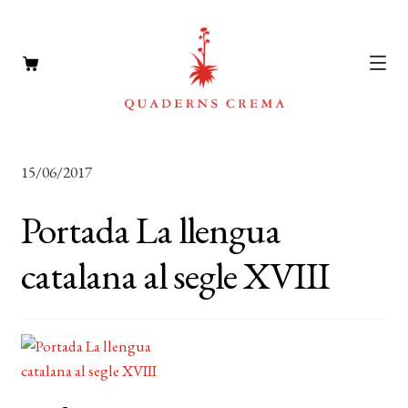
CATÀLEG
Expan
15/06/2017
el
AUTORS
Expan
menú
Portada La llengua
el
NOTÍCIES
secun
menú
catalana al segle XVIII
L’EDITORIAL
secun
Expan
el
FOREIGN RIGHTS
menú
DISTRIBUCIÓ
secun
CONTACTE