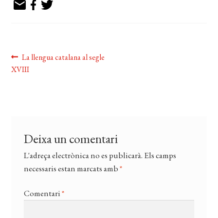
EL MEU COMPTE
CERCAR
WISHLIST
Navegació
Entrada
La llengua catalana al segle
anterior:
XVIII
d'entrades
Deixa un comentari
L'adreça electrònica no es publicarà.
Els camps
necessaris estan marcats amb
*
Comentari
*