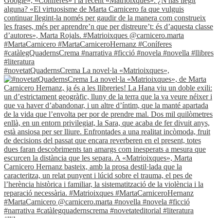
#novetatQuadernsCrema La novel·la «Matrioixques»,