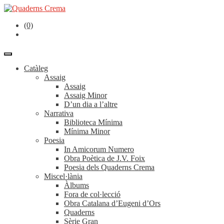
(0)
Catàleg
Assaig
Assaig
Assaig Minor
D’un dia a l’altre
Narrativa
Biblioteca Mínima
Mínima Minor
Poesia
In Amicorum Numero
Obra Poètica de J.V. Foix
Poesia dels Quaderns Crema
Miscel·lània
Àlbums
Fora de col·lecció
Obra Catalana d’Eugeni d’Ors
Quaderns
Sèrie Gran