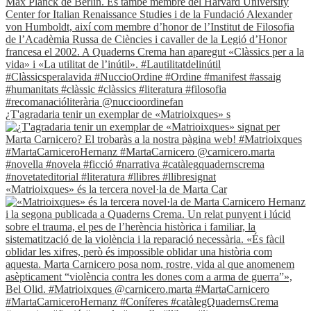
¿T'agradaria tenir un exemplar de «Matrioixques» s
«Matrioixques» és la tercera novel·la de Marta Car