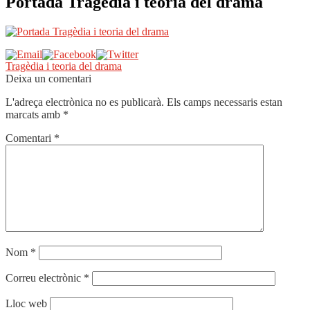
Portada Tragèdia i teoria del drama
Navegació
Entrada
Tragèdia i teoria del drama
anterior:
Deixa un comentari
d'entrades
L'adreça electrònica no es publicarà.
Els camps necessaris estan
marcats amb
*
Comentari
*
Nom
*
Correu electrònic
*
Lloc web