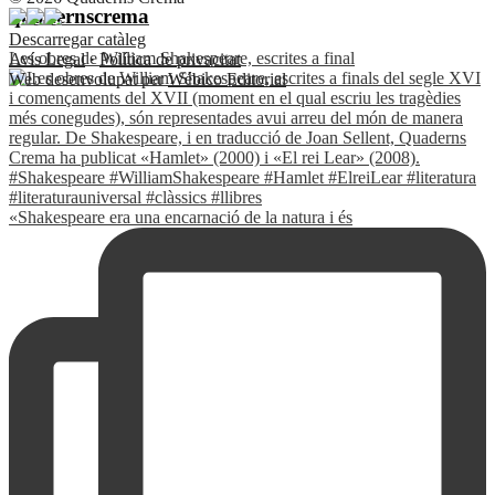
quadernscrema
Descarregar catàleg
Les obres de William Shakespeare, escrites a final
Avís Legal
·
Política de privacitat
Web desenvolupat per
Wébico Editorial
«Shakespeare era una encarnació de la natura i és