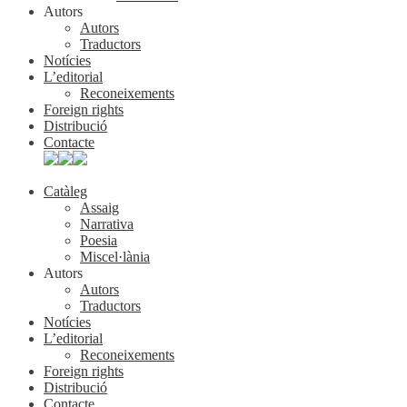
Autors
Autors
Traductors
Notícies
L’editorial
Reconeixements
Foreign rights
Distribució
Contacte
Catàleg
Assaig
Narrativa
Poesia
Miscel·lània
Autors
Autors
Traductors
Notícies
L’editorial
Reconeixements
Foreign rights
Distribució
Contacte