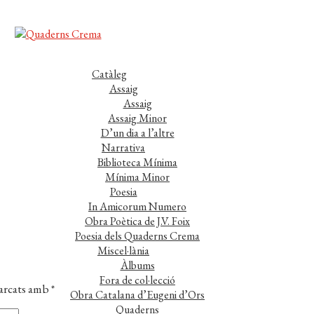
Catàleg
Assaig
Assaig
Assaig Minor
D’un dia a l’altre
Narrativa
Biblioteca Mínima
Mínima Minor
Poesia
In Amicorum Numero
Obra Poètica de J.V. Foix
Poesia dels Quaderns Crema
Miscel·lània
Àlbums
Fora de col·lecció
marcats amb
*
Obra Catalana d’Eugeni d’Ors
Quaderns