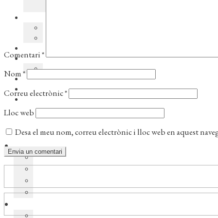
Comentari
*
Nom
*
Correu electrònic
*
Lloc web
Desa el meu nom, correu electrònic i lloc web en aquest nave