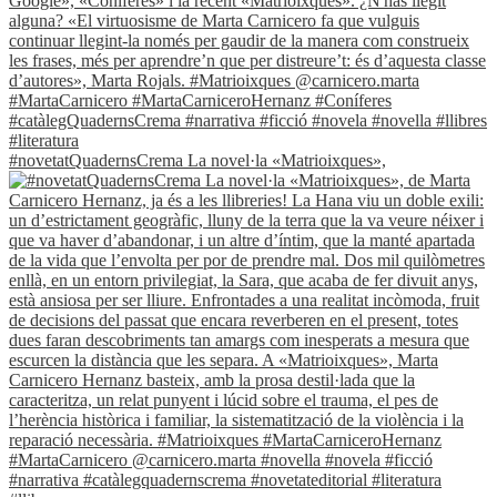
#novetatQuadernsCrema La novel·la «Matrioixques»,