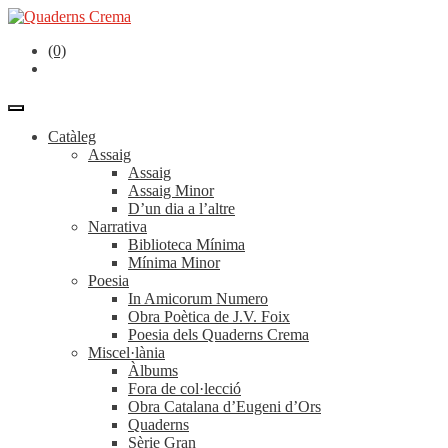
(0)
Catàleg
Assaig
Assaig
Assaig Minor
D’un dia a l’altre
Narrativa
Biblioteca Mínima
Mínima Minor
Poesia
In Amicorum Numero
Obra Poètica de J.V. Foix
Poesia dels Quaderns Crema
Miscel·lània
Àlbums
Fora de col·lecció
Obra Catalana d’Eugeni d’Ors
Quaderns
Sèrie Gran