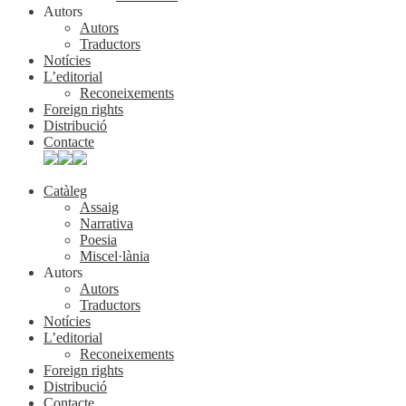
Autors
Autors
Traductors
Notícies
L’editorial
Reconeixements
Foreign rights
Distribució
Contacte
Catàleg
Assaig
Narrativa
Poesia
Miscel·lània
Autors
Autors
Traductors
Notícies
L’editorial
Reconeixements
Foreign rights
Distribució
Contacte