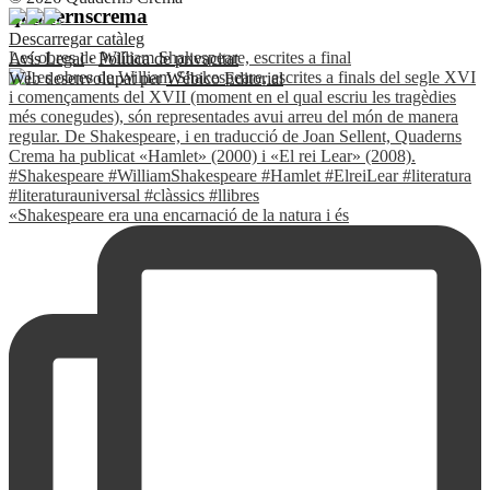
quadernscrema
Descarregar catàleg
Les obres de William Shakespeare, escrites a final
Avís Legal
·
Política de privacitat
Web desenvolupat per
Wébico Editorial
«Shakespeare era una encarnació de la natura i és