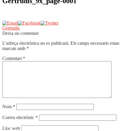
Gertrudis_9x_page-0001
Navegació
Entrada
Gertrudis
anterior:
Deixa un comentari
d'entrades
L'adreça electrònica no es publicarà.
Els camps necessaris estan
marcats amb
*
Comentari
*
Nom
*
Correu electrònic
*
Lloc web