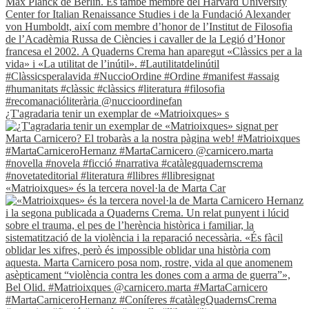
¿T'agradaria tenir un exemplar de «Matrioixques» s
«Matrioixques» és la tercera novel·la de Marta Car