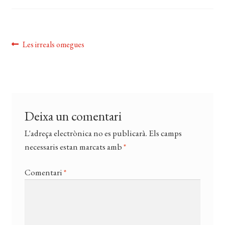
CERCAR
WISHLIST
Navegació
Entrada
Les irreals omegues
anterior:
d'entrades
Deixa un comentari
L'adreça electrònica no es publicarà.
Els camps
necessaris estan marcats amb
*
Comentari
*