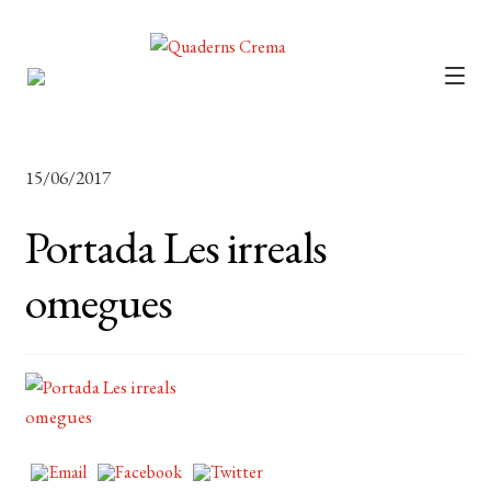
CATÀLEG
AUTORS
15/06/2017
NOTÍCIES
Portada Les irreals
L’EDITORIAL
omegues
FOREIGN RIGHTS
DISTRIBUCIÓ
CONTACTE
EL MEU COMPTE