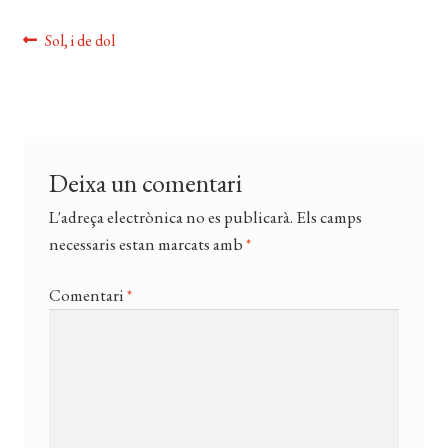
EL MEU COMPTE
Navegació
Entrada
Sol, i de dol
anterior:
CERCAR
d'entrades
WISHLIST
Deixa un comentari
L'adreça electrònica no es publicarà.
Els camps
necessaris estan marcats amb
*
Comentari
*