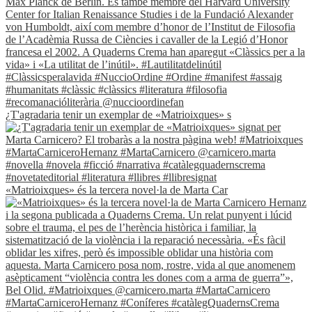
¿T'agradaria tenir un exemplar de «Matrioixques» s
«Matrioixques» és la tercera novel·la de Marta Car