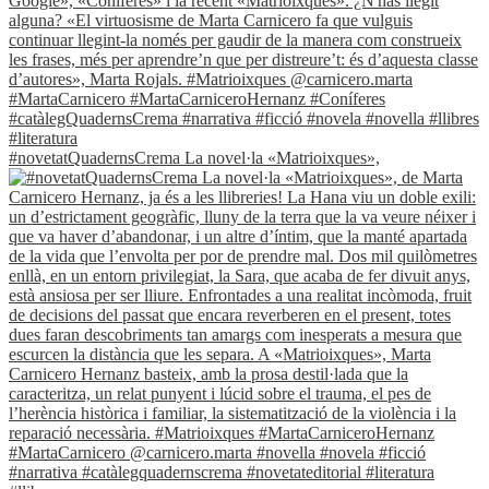
#novetatQuadernsCrema La novel·la «Matrioixques»,