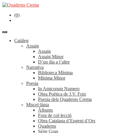
(0)
Catàleg
Assaig
Assaig
Assaig Minor
D’un dia a l’altre
Narrativa
Biblioteca Mínima
Mínima Minor
Poesia
In Amicorum Numero
Obra Poètica de J.V. Foix
Poesia dels Quaderns Crema
Miscel·lània
Àlbums
Fora de col·lecció
Obra Catalana d’Eugeni d’Ors
Quaderns
Sèrie Gran