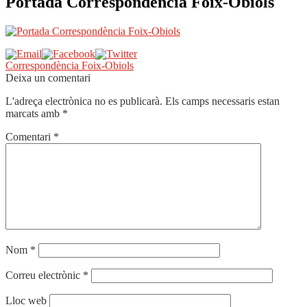
Portada Correspondència Foix-Obiols
Navegació
Entrada
Correspondència Foix-Obiols
anterior:
Deixa un comentari
d'entrades
L'adreça electrònica no es publicarà.
Els camps necessaris estan
marcats amb
*
Comentari
*
Nom
*
Correu electrònic
*
Lloc web