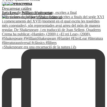
quadernscrema
Descarregar catàleg
Les obres de William Shakespeare, escrites a final
Avís Legal
·
Política de privacitat
Web desenvolupat per
Wébico Editorial
«Shakespeare era una encarnació de la natura i és