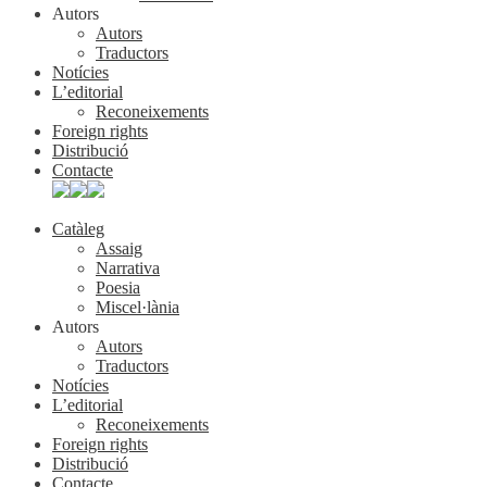
Autors
Autors
Traductors
Notícies
L’editorial
Reconeixements
Foreign rights
Distribució
Contacte
Catàleg
Assaig
Narrativa
Poesia
Miscel·lània
Autors
Autors
Traductors
Notícies
L’editorial
Reconeixements
Foreign rights
Distribució
Contacte