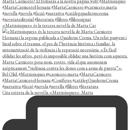
«Matrioixques» és la tercera novel·la de Marta Car
Cita extreta de la novel·la «Matrioixques». Marta