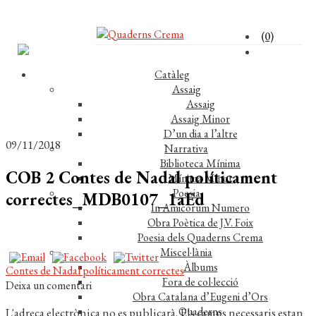
(0)
Catàleg
Assaig
Assaig
Assaig Minor
D’un dia a l’altre
09/11/2018
Narrativa
Biblioteca Mínima
COB 2 Contes de Nadal políticament
Mínima Minor
Poesia
correctes_MDB0107_1aEd
In Amicorum Numero
Obra Poètica de J.V. Foix
Poesia dels Quaderns Crema
Miscel·lània
Àlbums
Navegació
Entrada
Contes de Nadal políticament correctes
Fora de col·lecció
anterior:
Deixa un comentari
d'entrades
Obra Catalana d’Eugeni d’Ors
Quaderns
L'adreça electrònica no es publicarà.
Els camps necessaris estan