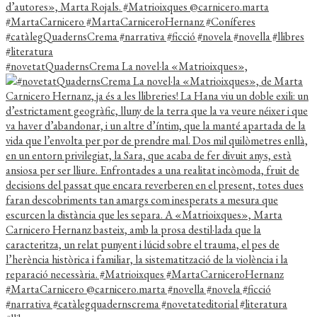
#novetatQuadernsCrema La novel·la «Matrioixques»,