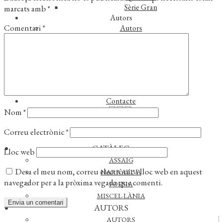
Sèrie Gran
marcats amb
*
Autors
Comentari
*
Autors
Traductors
Notícies
L’editorial
Reconeixements
Foreign rights
Distribució
Contacte
Nom
*
Correu electrònic
*
CATÀLEG
Lloc web
ASSAIG
Desa el meu nom, correu electrònic i lloc web en aquest
NARRATIVA
navegador per a la pròxima vegada que comenti.
POESIA
MISCEL·LÀNIA
AUTORS
AUTORS