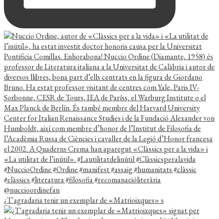
¿T'agradaria tenir un exemplar de «Matrioixques» s