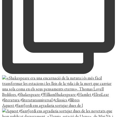
Aquest #SantJordi ens agradaria sortejar dues de l