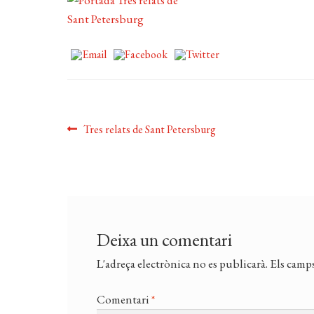
Navegació
Entrada
Tres relats de Sant Petersburg
anterior:
d'entrades
Deixa un comentari
L'adreça electrònica no es publicarà.
Els camps
Comentari
*